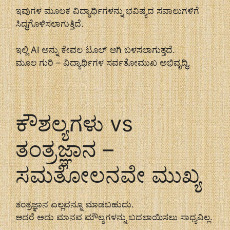
ಇವುಗಳ ಮೂಲಕ ವಿದ್ಯಾರ್ಥಿಗಳನ್ನು ಭವಿಷ್ಯದ ಸವಾಲುಗಳಿಗೆ
ಸಿದ್ಧಗೊಳಿಸಲಾಗುತ್ತಿದೆ.
ಇಲ್ಲಿ AI ಅನ್ನು ಕೇವಲ ಟೂಲ್ ಆಗಿ ಬಳಸಲಾಗುತ್ತದೆ.
ಮೂಲ ಗುರಿ – ವಿದ್ಯಾರ್ಥಿಗಳ ಸರ್ವತೋಮುಖ ಅಭಿವೃದ್ಧಿ.
ಕೌಶಲ್ಯಗಳು vs
ತಂತ್ರಜ್ಞಾನ –
ಸಮತೋಲನವೇ ಮುಖ್ಯ
ತಂತ್ರಜ್ಞಾನ ಎಲ್ಲವನ್ನೂ ಮಾಡಬಹುದು.
ಆದರೆ ಅದು ಮಾನವ ಮೌಲ್ಯಗಳನ್ನು ಬದಲಾಯಿಸಲು ಸಾಧ್ಯವಿಲ್ಲ.