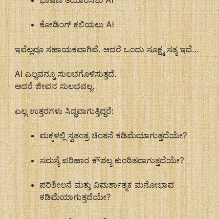
ಕೋಡಿಂಗ್ ಕಲಿಯಲು AI
ಇವೆಲ್ಲವೂ ಸಹಾಯಕವಾಗಿವೆ. ಆದರೆ ಒಂದು ಸೂಕ್ಷ್ಮ ಸತ್ಯ ಇದೆ…
AI ಎಲ್ಲವನ್ನೂ ಸುಲಭಗೊಳಿಸುತ್ತದೆ.
ಆದರೆ ಜೀವನ ಸುಲಭವಲ್ಲ.
ಎಲ್ಲ ಉತ್ತರಗಳು ಸಿದ್ಧವಾಗುತ್ತಿದ್ದರೆ:
ಮಕ್ಕಳಲ್ಲಿ ಸ್ವತಂತ್ರ ಚಿಂತನೆ ಕಡಿಮೆಯಾಗುತ್ತದೆಯೇ?
ಸಮಸ್ಯೆ ಪರಿಹಾರ ಕೌಶಲ್ಯ ಕುಂಠಿತವಾಗುತ್ತದೆಯೇ?
ಪರಿಶೀಲನೆ ಮತ್ತು ವಿಮರ್ಶಾತ್ಮಕ ಮನೋಭಾವ
ಕಡಿಮೆಯಾಗುತ್ತದೆಯೇ?