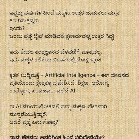
ಇಪ್ಪತ್ತು ವರ್ಷಗಳ ಹಿಂದೆ ಮಕ್ಕಳು ಉತ್ತರ ಹುಡುಕಲು ಪುಸ್ತಕ
ತಿರುಗಿಸುತ್ತಿದ್ದರು.
ಇಂದು?
ಒಂದು ಪ್ರಶ್ನೆ ಟೈಪ್ ಮಾಡಿದರೆ ಕ್ಷಣಾರ್ಧದಲ್ಲಿ ಉತ್ತರ ಸಿದ್ಧ!
ಇದು ಕೇವಲ ತಂತ್ರಜ್ಞಾನದ ಬೆಳವಣಿಗೆ ಮಾತ್ರವಲ್ಲ.
ಇದು ಮಕ್ಕಳ ಕಲಿಕೆಯ ವಿಧಾನದಲ್ಲಿ ದೊಡ್ಡ ಕ್ರಾಂತಿ.
ಕೃತಕ ಬುದ್ಧಿಮತ್ತೆ – Artificial Intelligence – ಈಗ ಜೀವನದ
ಪ್ರತಿಯೊಂದು ಕ್ಷೇತ್ರಕ್ಕೂ ಪ್ರವೇಶಿಸಿದೆ. ಶಿಕ್ಷಣ, ಆರೋಗ್ಯ,
ಉದ್ಯೋಗ, ಸಂವಹನ… ಎಲ್ಲೆಡೆ AI.
ಈ AI ಮಾಯಾಲೋಕದಲ್ಲಿ ನಮ್ಮ ಮಕ್ಕಳು ವೇಗವಾಗಿ
ಮುನ್ನಡೆಯುತ್ತಿದ್ದಾರೆ.
ಆದರೆ ಪ್ರಶ್ನೆ ಏನು ಗೊತ್ತಾ?
ನಾವು ಹೆತ್ತವರು ಅವರಿಗಿಂತ ಹಿಂದೆ ಬಿದ್ದಿದ್ದೇವೆಯೇ?