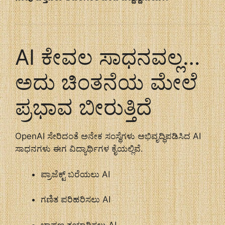
AI ಕೇವಲ ಸಾಧನವಲ್ಲ…
ಅದು ಚಿಂತನೆಯ ಮೇಲೆ
ಪ್ರಭಾವ ಬೀರುತ್ತಿದೆ
OpenAI
ಸೇರಿದಂತೆ ಅನೇಕ ಸಂಸ್ಥೆಗಳು ಅಭಿವೃದ್ಧಿಪಡಿಸಿದ AI
ಸಾಧನಗಳು ಈಗ ವಿದ್ಯಾರ್ಥಿಗಳ ಕೈಯಲ್ಲಿವೆ.
ಪ್ರಾಜೆಕ್ಟ್ ಬರೆಯಲು AI
ಗಣಿತ ಪರಿಹರಿಸಲು AI
ಭಾಷಣ ತಯಾರಿಸಲು AI