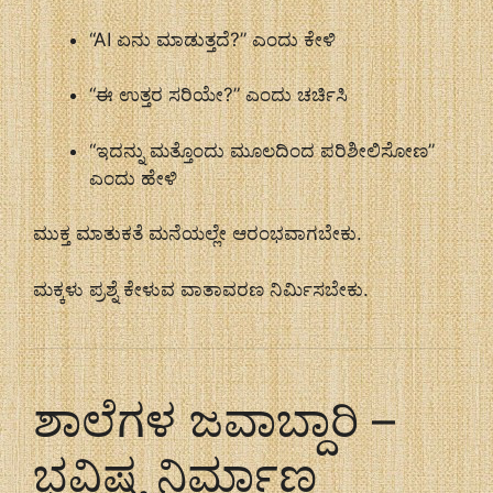
“AI ಏನು ಮಾಡುತ್ತದೆ?” ಎಂದು ಕೇಳಿ
“ಈ ಉತ್ತರ ಸರಿಯೇ?” ಎಂದು ಚರ್ಚಿಸಿ
“ಇದನ್ನು ಮತ್ತೊಂದು ಮೂಲದಿಂದ ಪರಿಶೀಲಿಸೋಣ”
ಎಂದು ಹೇಳಿ
ಮುಕ್ತ ಮಾತುಕತೆ ಮನೆಯಲ್ಲೇ ಆರಂಭವಾಗಬೇಕು.
ಮಕ್ಕಳು ಪ್ರಶ್ನೆ ಕೇಳುವ ವಾತಾವರಣ ನಿರ್ಮಿಸಬೇಕು.
ಶಾಲೆಗಳ ಜವಾಬ್ದಾರಿ –
ಭವಿಷ್ಯ ನಿರ್ಮಾಣ