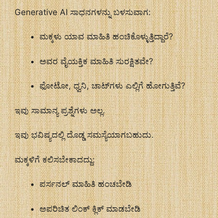
Generative AI ಸಾಧನಗಳನ್ನು ಬಳಸುವಾಗ:
ಮಕ್ಕಳು ಯಾವ ಮಾಹಿತಿ ಹಂಚಿಕೊಳ್ಳುತ್ತಿದ್ದಾರೆ?
ಅವರ ವೈಯಕ್ತಿಕ ಮಾಹಿತಿ ಸುರಕ್ಷಿತವೇ?
ಫೋಟೋ, ಧ್ವನಿ, ಚಾಟ್‌ಗಳು ಎಲ್ಲಿಗೆ ಹೋಗುತ್ತಿವೆ?
ಇವು ಸಾಮಾನ್ಯ ಪ್ರಶ್ನೆಗಳು ಅಲ್ಲ.
ಇವು ಭವಿಷ್ಯದಲ್ಲಿ ದೊಡ್ಡ ಸಮಸ್ಯೆಯಾಗಬಹುದು.
ಮಕ್ಕಳಿಗೆ ಕಲಿಸಬೇಕಾದದ್ದು:
ಪರ್ಸನಲ್ ಮಾಹಿತಿ ಹಂಚಬೇಡಿ
ಅಪರಿಚಿತ ಲಿಂಕ್ ಕ್ಲಿಕ್ ಮಾಡಬೇಡಿ