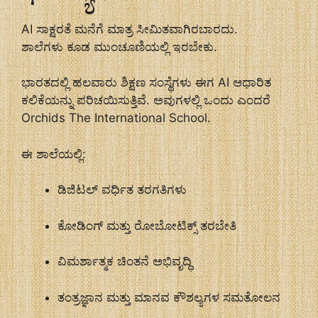
AI ಸಾಕ್ಷರತೆ ಮನೆಗೆ ಮಾತ್ರ ಸೀಮಿತವಾಗಿರಬಾರದು.
ಶಾಲೆಗಳು ಕೂಡ ಮುಂಚೂಣಿಯಲ್ಲಿ ಇರಬೇಕು.
ಭಾರತದಲ್ಲಿ ಹಲವಾರು ಶಿಕ್ಷಣ ಸಂಸ್ಥೆಗಳು ಈಗ AI ಆಧಾರಿತ
ಕಲಿಕೆಯನ್ನು ಪರಿಚಯಿಸುತ್ತಿವೆ. ಅವುಗಳಲ್ಲಿ ಒಂದು ಎಂದರೆ
Orchids The International School
.
ಈ ಶಾಲೆಯಲ್ಲಿ:
ಡಿಜಿಟಲ್ ವರ್ಧಿತ ತರಗತಿಗಳು
ಕೋಡಿಂಗ್ ಮತ್ತು ರೋಬೋಟಿಕ್ಸ್ ತರಬೇತಿ
ವಿಮರ್ಶಾತ್ಮಕ ಚಿಂತನೆ ಅಭಿವೃದ್ಧಿ
ತಂತ್ರಜ್ಞಾನ ಮತ್ತು ಮಾನವ ಕೌಶಲ್ಯಗಳ ಸಮತೋಲನ