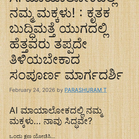
ನಮ್ಮ ಮಕ್ಕಳು! : ಕೃತಕ
ಬುದ್ಧಿಮತ್ತೆ ಯುಗದಲ್ಲಿ
ಹೆತ್ತವರು ತಪ್ಪದೇ
ತಿಳಿಯಬೇಕಾದ
ಸಂಪೂರ್ಣ ಮಾರ್ಗದರ್ಶಿ
February 24, 2026
by
PARASHURAM T
AI ಮಾಯಾಲೋಕದಲ್ಲಿ ನಮ್ಮ
ಮಕ್ಕಳು… ನಾವು ಸಿದ್ಧವೇ?
ಒಂದು ಕ್ಷಣ ಯೋಚಿಸಿ…