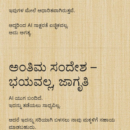
ಇವುಗಳ ಮೇಲೆ ಆಧಾರಿತವಾಗಿರುತ್ತವೆ.
ಆದ್ದರಿಂದ AI ಸಾಕ್ಷರತೆ ಐಚ್ಛಿಕವಲ್ಲ.
ಅದು ಅಗತ್ಯ.
ಅಂತಿಮ ಸಂದೇಶ –
ಭಯವಲ್ಲ, ಜಾಗೃತಿ
AI ಯುಗ ಬಂದಿದೆ.
ಇದನ್ನು ತಡೆಯಲು ಸಾಧ್ಯವಿಲ್ಲ.
ಆದರೆ ಇದನ್ನು ಸರಿಯಾಗಿ ಬಳಸಲು ನಾವು ಮಕ್ಕಳಿಗೆ ಸಹಾಯ
ಮಾಡಬಹುದು.