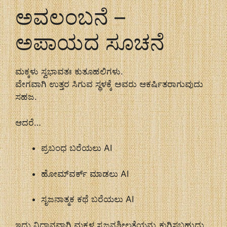
ಅವಲಂಬನೆ –
ಅಪಾಯದ ಸೂಚನೆ
ಮಕ್ಕಳು ಸ್ವಭಾವತಃ ಕುತೂಹಲಿಗಳು.
ವೇಗವಾಗಿ ಉತ್ತರ ಸಿಗುವ ಸ್ಥಳಕ್ಕೆ ಅವರು ಆಕರ್ಷಿತರಾಗುವುದು
ಸಹಜ.
ಆದರೆ…
ಪ್ರಬಂಧ ಬರೆಯಲು AI
ಹೋಮ್‌ವರ್ಕ್ ಮಾಡಲು AI
ಸೃಜನಾತ್ಮಕ ಕಥೆ ಬರೆಯಲು AI
ಇದು ನಿಧಾನವಾಗಿ ಮಕ್ಕಳ ಸೃಜನಶೀಲತೆಯನ್ನು ಕುಗ್ಗಿಸಬಹುದು.