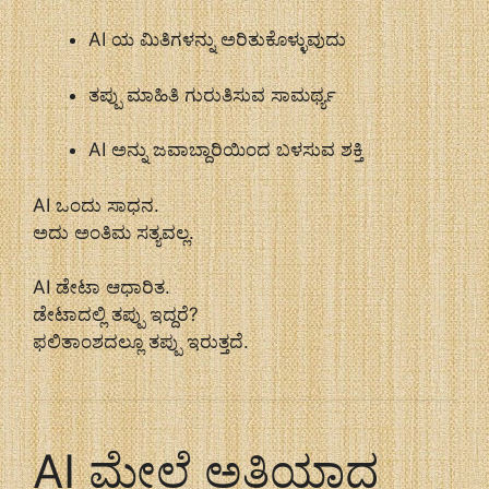
AI ಯ ಮಿತಿಗಳನ್ನು ಅರಿತುಕೊಳ್ಳುವುದು
ತಪ್ಪು ಮಾಹಿತಿ ಗುರುತಿಸುವ ಸಾಮರ್ಥ್ಯ
AI ಅನ್ನು ಜವಾಬ್ದಾರಿಯಿಂದ ಬಳಸುವ ಶಕ್ತಿ
AI ಒಂದು ಸಾಧನ.
ಅದು ಅಂತಿಮ ಸತ್ಯವಲ್ಲ.
AI ಡೇಟಾ ಆಧಾರಿತ.
ಡೇಟಾದಲ್ಲಿ ತಪ್ಪು ಇದ್ದರೆ?
ಫಲಿತಾಂಶದಲ್ಲೂ ತಪ್ಪು ಇರುತ್ತದೆ.
AI ಮೇಲೆ ಅತಿಯಾದ