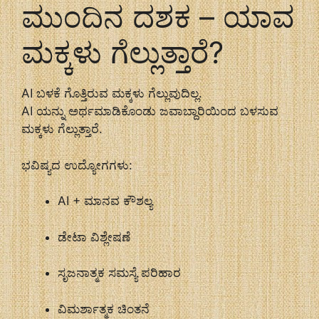
ಮುಂದಿನ ದಶಕ – ಯಾವ
ಮಕ್ಕಳು ಗೆಲ್ಲುತ್ತಾರೆ?
AI ಬಳಕೆ ಗೊತ್ತಿರುವ ಮಕ್ಕಳು ಗೆಲ್ಲುವುದಿಲ್ಲ.
AI ಯನ್ನು ಅರ್ಥಮಾಡಿಕೊಂಡು ಜವಾಬ್ದಾರಿಯಿಂದ ಬಳಸುವ
ಮಕ್ಕಳು ಗೆಲ್ಲುತ್ತಾರೆ.
ಭವಿಷ್ಯದ ಉದ್ಯೋಗಗಳು:
AI + ಮಾನವ ಕೌಶಲ್ಯ
ಡೇಟಾ ವಿಶ್ಲೇಷಣೆ
ಸೃಜನಾತ್ಮಕ ಸಮಸ್ಯೆ ಪರಿಹಾರ
ವಿಮರ್ಶಾತ್ಮಕ ಚಿಂತನೆ