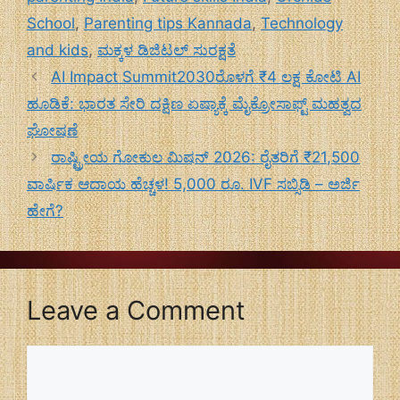
School
,
Parenting tips Kannada
,
Technology
and kids
,
ಮಕ್ಕಳ ಡಿಜಿಟಲ್ ಸುರಕ್ಷತೆ
AI Impact Summit2030ರೊಳಗೆ ₹4 ಲಕ್ಷ ಕೋಟಿ AI
ಹೂಡಿಕೆ: ಭಾರತ ಸೇರಿ ದಕ್ಷಿಣ ಏಷ್ಯಾಕ್ಕೆ ಮೈಕ್ರೋಸಾಫ್ಟ್ ಮಹತ್ವದ
ಘೋಷಣೆ
ರಾಷ್ಟ್ರೀಯ ಗೋಕುಲ ಮಿಷನ್ 2026: ರೈತರಿಗೆ ₹21,500
ವಾರ್ಷಿಕ ಆದಾಯ ಹೆಚ್ಚಳ! 5,000 ರೂ. IVF ಸಬ್ಸಿಡಿ – ಅರ್ಜಿ
ಹೇಗೆ?
Leave a Comment
Comment