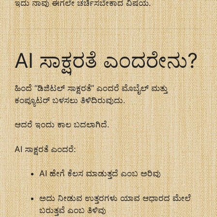
ಇದು ನಾವು ಈಗಲೇ ಚರ್ಚಿಸಬೇಕಾದ ವಿಷಯ.
AI ಸಾಕ್ಷರತೆ ಎಂದರೇನು?
ಹಿಂದೆ “ಡಿಜಿಟಲ್ ಸಾಕ್ಷರತೆ” ಎಂದರೆ ಮೊಬೈಲ್ ಮತ್ತು
ಕಂಪ್ಯೂಟರ್ ಬಳಸಲು ತಿಳಿದಿರುವುದು.
ಆದರೆ ಇಂದು ಕಾಲ ಬದಲಾಗಿದೆ.
AI ಸಾಕ್ಷರತೆ ಎಂದರೆ:
AI ಹೇಗೆ ಕೆಲಸ ಮಾಡುತ್ತದೆ ಎಂಬ ಅರಿವು
ಅದು ನೀಡುವ ಉತ್ತರಗಳು ಯಾವ ಆಧಾರದ ಮೇಲೆ
ಬರುತ್ತವೆ ಎಂಬ ತಿಳಿವು