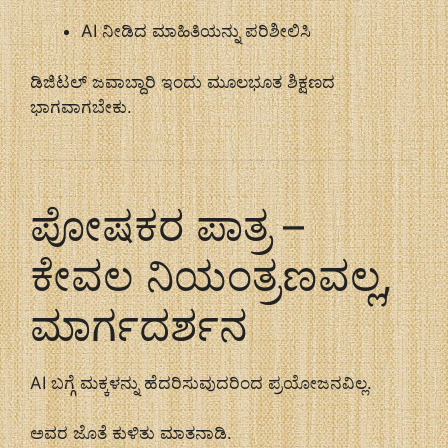
AI ನೀಡಿದ ಮಾಹಿತಿಯನ್ನು ಪರಿಶೀಲಿಸಿ
ಡಿಜಿಟಲ್ ಜವಾಬ್ದಾರಿ ಇಂದು ಮೂಲಭೂತ ಶಿಕ್ಷಣದ
ಭಾಗವಾಗಬೇಕು.
ಪೋಷಕರ ಪಾತ್ರ –
ಕೇವಲ ನಿಯಂತ್ರಣವಲ್ಲ,
ಮಾರ್ಗದರ್ಶನ
AI ಬಗ್ಗೆ ಮಕ್ಕಳನ್ನು ಹೆದರಿಸುವುದರಿಂದ ಪ್ರಯೋಜನವಿಲ್ಲ.
ಅವರ ಜೊತೆ ಕುಳಿತು ಮಾತನಾಡಿ.