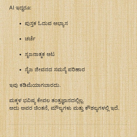
AI ಇದ್ದರೂ:
ಪುಸ್ತಕ ಓದುವ ಅಭ್ಯಾಸ
ಚರ್ಚೆ
ಸೃಜನಾತ್ಮಕ ಆಟ
ನೈಜ ಜೀವನದ ಸಮಸ್ಯೆ ಪರಿಹಾರ
ಇವು ಕಡಿಮೆಯಾಗಬಾರದು.
ಮಕ್ಕಳ ಭವಿಷ್ಯ ಕೇವಲ ತಂತ್ರಜ್ಞಾನದಲ್ಲಿಲ್ಲ.
ಅದು ಅವರ ಚಿಂತನೆ, ಮೌಲ್ಯಗಳು ಮತ್ತು ಕೌಶಲ್ಯಗಳಲ್ಲಿ ಇದೆ.