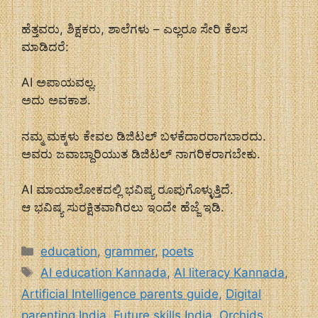
ಹೆತ್ತವರು, ಶಿಕ್ಷಕರು, ಶಾಲೆಗಳು – ಎಲ್ಲರೂ ಸೇರಿ ಕೆಲಸ
ಮಾಡಿದರೆ:
AI ಅಪಾಯವಲ್ಲ.
ಅದು ಅವಕಾಶ.
ನಮ್ಮ ಮಕ್ಕಳು ಕೇವಲ ಡಿಜಿಟಲ್ ಬಳಕೆದಾರರಾಗಬಾರದು.
ಅವರು ಜವಾಬ್ದಾರಿಯುತ ಡಿಜಿಟಲ್ ನಾಗರಿಕರಾಗಬೇಕು.
AI ಮಾಯಾಲೋಕದಲ್ಲಿ ಭವಿಷ್ಯ ರೂಪುಗೊಳ್ಳುತ್ತಿದೆ.
ಆ ಭವಿಷ್ಯ ಸುರಕ್ಷಿತವಾಗಿರಲು ಇಂದೇ ಹೆಜ್ಜೆ ಇಡಿ.
Categories
education
,
grammer
,
poets
Tags
AI education Kannada
,
AI literacy Kannada
,
Artificial Intelligence parents guide
,
Digital
parenting India
,
Future skills India
,
Orchids