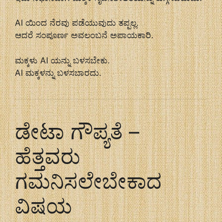
AI ಯಿಂದ ನೆರವು ಪಡೆಯುವುದು ತಪ್ಪಲ್ಲ.
ಆದರೆ ಸಂಪೂರ್ಣ ಅವಲಂಬನೆ ಅಪಾಯಕಾರಿ.
ಮಕ್ಕಳು AI ಯನ್ನು ಬಳಸಬೇಕು.
AI ಮಕ್ಕಳನ್ನು ಬಳಸಬಾರದು.
ಡೇಟಾ ಗೌಪ್ಯತೆ –
ಹೆತ್ತವರು
ಗಮನಿಸಲೇಬೇಕಾದ
ವಿಷಯ