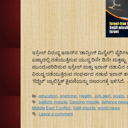
ಇಸ್ರೇಲ್ ವಿರುದ್ಧ ಇರಾನ್‌ನ ‘ಡಾನ್ಸಿಂಗ್ ಮಿಸೈಲ್’! ವೈರಿಗಳನ
ಏಷ್ಯಾದಲ್ಲಿ ನಡೆಯುತ್ತಿರುವ ಯುದ್ಧ ದಿನೇ ದಿನೇ ಮತ್ತಷ್
ಮುಂದುವರಿದಿರುವ ಇಸ್ರೇಲ್ ಮತ್ತು ಇರಾನ್ ನಡುವಿನ ಉ
ವಿರುದ್ಧ ನಡೆಯುತ್ತಿರುವ ಸಂಘರ್ಷದ ನಡುವೆ ಇರಾನ್ 
‘ಸೆಜ್ಜಿಲ್’ ಬ್ಯಾಲಿಸ್ಟಿಕ್ ಕ್ಷಿಪಣಿಯನ್ನು ರಣರಂಗಕ್ಕೆ ಇಳಿಸಿದೆ
Categories
education
,
grammer
,
Health
,
Job alert
,
poets
,
Tags
ballistic missile
,
Dancing missile
,
defence new
Middle East Conflict
,
Sejjil missile
,
world news
Leave a comment