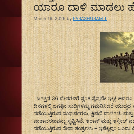
ಯಾರೂ ದಾಳಿ ಮಾಡಲು ಹೆ
March 16, 2026
by
PARASHURAM T
ಜಗತ್ತಿನ 36 ದೇಶಗಳಿಗೆ ಸ್ವಂತ ಸೈನ್ಯವೇ ಇಲ್ಲ! ಆದ
ದಿನಗಳಲ್ಲಿ ಜಗತ್ತಿನ ಸುದ್ದಿಗಳನ್ನು ಗಮನಿಸಿದರೆ ಯುದ್ಧದ ನೆರಳ
ನಡೆಯುತ್ತಿರುವ ಸಂಘರ್ಷಗಳು, ಕ್ಷಿಪಣಿ ದಾಳಿಗಳು ಮತ್
ವಾತಾವರಣವನ್ನು ಸೃಷ್ಟಿಸಿವೆ. ಇರಾನ್ ಮತ್ತು ಇಸ್ರೇಲ್ ನಡು
ನಡೆಯುತ್ತಿರುವ ಸೇನಾ ತಂತ್ರಗಳು – ಇವೆಲ್ಲವೂ ಒಂದು ವ