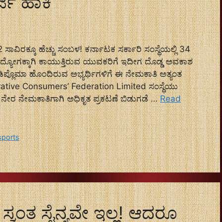
್ಜಿ ಹಾಕಿ
ಿರಕ್ಕೂ ಹೆಚ್ಚು ಸಂಬಳ! ಕರ್ನಾಟಕ ಸರ್ಕಾರಿ ಸಂಸ್ಥೆಯಲ್ಲಿ 34
ಉದ್ಯೋಗಕ್ಕಾಗಿ ಕಾಯುತ್ತಿರುವ ಯುವಕರಿಗೆ ಇದೀಗ ದೊಡ್ಡ ಅವಕಾಶ
ಿಪ್ಲೊಮಾ ಹೊಂದಿರುವ ಅಭ್ಯರ್ಥಿಗಳಿಗೆ ಈ ನೇಮಕಾತಿ ಅತ್ಯಂತ
tive Consumers’ Federation Limited ಸಂಸ್ಥೆಯು
ಳ ನೇರ ನೇಮಕಾತಿಗಾಗಿ ಅಧಿಕೃತ ಪ್ರಕಟಣೆ ಬಿಡುಗಡೆ …
Read
sports
ಸ್ವಂತ ಸೈನ್ಯವೇ ಇಲ್ಲ! ಆದರೂ