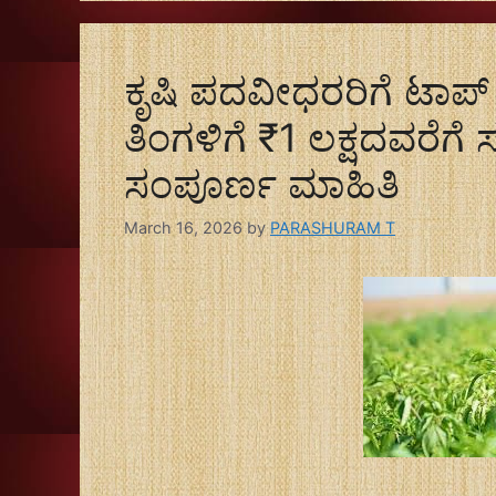
ಕೃಷಿ ಪದವೀಧರರಿಗೆ ಟಾಪ್
ತಿಂಗಳಿಗೆ ₹1 ಲಕ್ಷದವರೆಗೆ
ಸಂಪೂರ್ಣ ಮಾಹಿತಿ
March 16, 2026
by
PARASHURAM T