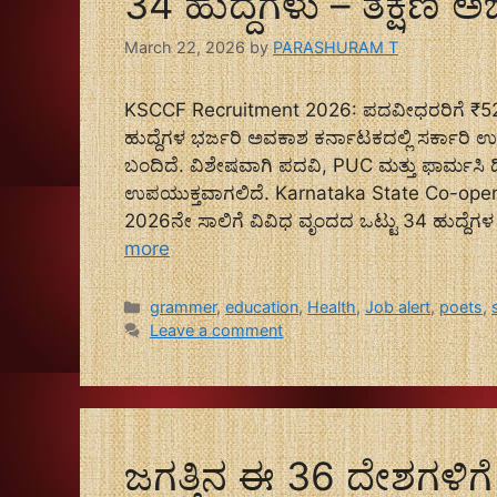
34 ಹುದ್ದೆಗಳು – ತಕ್ಷಣ ಅರ
March 22, 2026
by
PARASHURAM T
KSCCF Recruitment 2026: ಪದವೀಧರರಿಗೆ ₹52 ಸಾವ
ಹುದ್ದೆಗಳ ಭರ್ಜರಿ ಅವಕಾಶ ಕರ್ನಾಟಕದಲ್ಲಿ ಸರ್ಕಾರಿ 
ಬಂದಿದೆ. ವಿಶೇಷವಾಗಿ ಪದವಿ, PUC ಮತ್ತು ಫಾರ್ಮಸಿ ಡ
ಉಪಯುಕ್ತವಾಗಲಿದೆ. Karnataka State Co-opera
2026ನೇ ಸಾಲಿಗೆ ವಿವಿಧ ವೃಂದದ ಒಟ್ಟು 34 ಹುದ್ದೆಗ
more
Categories
grammer
,
education
,
Health
,
Job alert
,
poets
,
Leave a comment
ಜಗತ್ತಿನ ಈ 36 ದೇಶಗಳಿಗೆ 