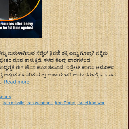
್ನು ಮರುಳಾಗಿಸುವ ಸೆಜ್ಜಿಲ್ ಕ್ಷಿಪಣಿ ಶಕ್ತಿ ಎಷ್ಟು ಗೊತ್ತಾ? ಪಶ್ಚಿಮ
ಟು ಭೀಕರ ರೂಪ ತಾಳುತ್ತಿದೆ. ಕಳೆದ ಕೆಲವು ವಾರಗಳಿಂದ
ದ್ವಿಗ್ನತೆ ಈಗ ಹೊಸ ಹಂತ ತಲುಪಿದೆ. ಇಸ್ರೇಲ್ ಹಾಗೂ ಅಮೆರಿಕದ
ತನ್ನ ಅತ್ಯಂತ ಸುಧಾರಿತ ಮತ್ತು ಅಪಾಯಕಾರಿ ಆಯುಧಗಳಲ್ಲಿ ಒಂದಾದ
. …
Read more
sports
s
,
Iran missile
,
Iran weapons
,
Iron Dome
,
Israel Iran war
,