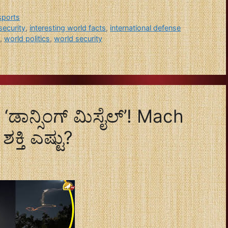
sports
security
,
interesting world facts
,
international defense
,
world politics
,
world security
‘ಡಾನ್ಸಿಂಗ್ ಮಿಸೈಲ್’! Mach
ಕ್ತಿ ಎಷ್ಟು?