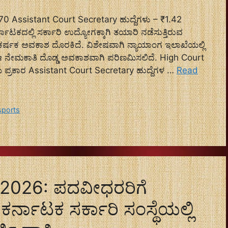
 Assistant Court Secretary ಹುದ್ದೆಗಳು – ₹1.42
ಾಟಕದಲ್ಲಿ ಸರ್ಕಾರಿ ಉದ್ಯೋಗಕ್ಕಾಗಿ ತಯಾರಿ ನಡೆಸುತ್ತಿರುವ
ಆಕರ್ಷಕ ಅವಕಾಶ ದೊರಕಿದೆ. ವಿಶೇಷವಾಗಿ ನ್ಯಾಯಾಂಗ ಇಲಾಖೆಯಲ್ಲಿ
ನೇಮಕಾತಿ ದೊಡ್ಡ ಅವಕಾಶವಾಗಿ ಪರಿಣಮಿಸಲಿದೆ. High Court
 ಪ್ರಕಾರ Assistant Court Secretary ಹುದ್ದೆಗಳ …
Read
sports
2026: ಪದವೀಧರರಿಗೆ
್ನಾಟಕ ಸರ್ಕಾರಿ ಸಂಸ್ಥೆಯಲ್ಲಿ