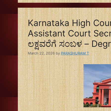
Karnataka High Cour
Assistant Court Secre
ಲಕ್ಷವರೆಗೆ ಸಂಬಳ – Degre
March 22, 2026
by
PARASHURAM T