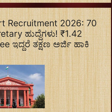
t Recruitment 2026: 70
tary ಹುದ್ದೆಗಳು! ₹1.42
e ಇದ್ದರೆ ತಕ್ಷಣ ಅರ್ಜಿ ಹಾಕಿ