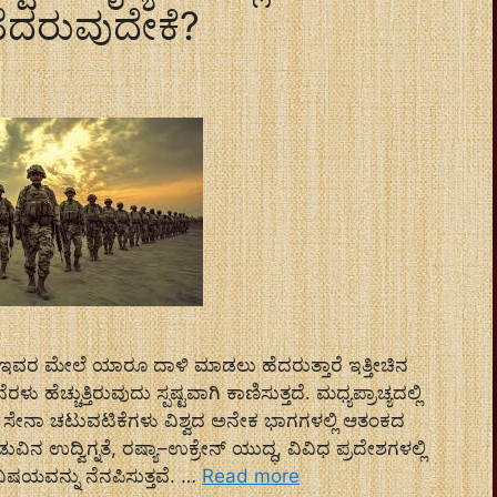
ದರುವುದೇಕೆ?
ರೂ ಇವರ ಮೇಲೆ ಯಾರೂ ದಾಳಿ ಮಾಡಲು ಹೆದರುತ್ತಾರೆ ಇತ್ತೀಚಿನ
ು ಹೆಚ್ಚುತ್ತಿರುವುದು ಸ್ಪಷ್ಟವಾಗಿ ಕಾಣಿಸುತ್ತದೆ. ಮಧ್ಯಪ್ರಾಚ್ಯದಲ್ಲಿ
ತು ಸೇನಾ ಚಟುವಟಿಕೆಗಳು ವಿಶ್ವದ ಅನೇಕ ಭಾಗಗಳಲ್ಲಿ ಆತಂಕದ
ವಿನ ಉದ್ವಿಗ್ನತೆ, ರಷ್ಯಾ–ಉಕ್ರೇನ್ ಯುದ್ಧ, ವಿವಿಧ ಪ್ರದೇಶಗಳಲ್ಲಿ
ಿಷಯವನ್ನು ನೆನಪಿಸುತ್ತವೆ. …
Read more