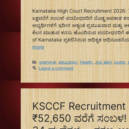
Karnataka High Court Recruitment 2026: 70
ಲಕ್ಷವರೆಗೆ ಸಂಬಳ! ಪದವೀಧರರಿಗೆ ದೊಡ್ಡ ಅವಕಾಶ ಕರ್ನ
ಅಭ್ಯರ್ಥಿಗಳಿಗೆ ಇದೀಗ ಅತ್ಯಂತ ಪ್ರಮುಖವಾದ ಮತ್ತು 
ಕೆಲಸ ಮಾಡುವ ಕನಸು ಹೊಂದಿರುವ ಪದವೀಧರರಿಗೆ ಈ 
of Karnataka ಪ್ರಕಟಿಸಿರುವ ಅಧಿಕೃತ ಅಧಿಸೂಚನೆಯ
more
Categories
grammer
,
education
,
Health
,
Job alert
,
poets
,
Leave a comment
KSCCF Recruitment 
₹52,650 ವರೆಗೆ ಸಂಬಳ! ಕರ