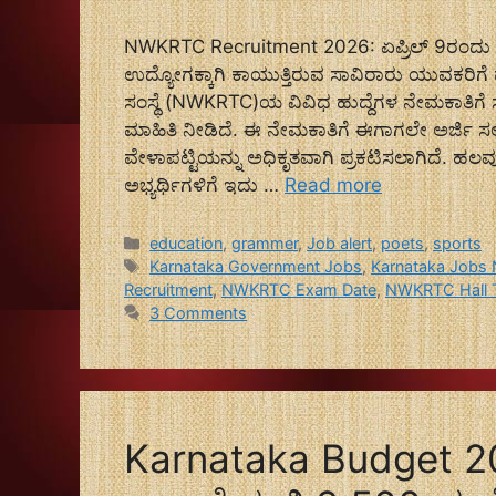
NWKRTC Recruitment 2026: ಏಪ್ರಿಲ್ 9ರಂದು ಪರೀಕ
ಉದ್ಯೋಗಕ್ಕಾಗಿ ಕಾಯುತ್ತಿರುವ ಸಾವಿರಾರು ಯುವಕರಿಗೆ ಪ್
ಸಂಸ್ಥೆ (NWKRTC)ಯ ವಿವಿಧ ಹುದ್ದೆಗಳ ನೇಮಕಾತಿಗೆ 
ಮಾಹಿತಿ ನೀಡಿದೆ. ಈ ನೇಮಕಾತಿಗೆ ಈಗಾಗಲೇ ಅರ್ಜಿ ಸಲ್ಲಿ
ವೇಳಾಪಟ್ಟಿಯನ್ನು ಅಧಿಕೃತವಾಗಿ ಪ್ರಕಟಿಸಲಾಗಿದೆ. ಹಲವು 
ಅಭ್ಯರ್ಥಿಗಳಿಗೆ ಇದು …
Read more
Categories
education
,
grammer
,
Job alert
,
poets
,
sports
Tags
Karnataka Government Jobs
,
Karnataka Jobs
Recruitment
,
NWKRTC Exam Date
,
NWKRTC Hall T
3 Comments
Karnataka Budget 2