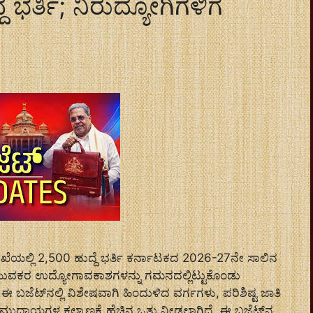
 ಭರ್ತಿ; ನಿರುದ್ಯೋಗಿಗಳಿಗೆ
ಯಲ್ಲಿ 2,500 ಹುದ್ದೆ ಭರ್ತಿ ಕರ್ನಾಟಕದ 2026-27ನೇ ಸಾಲಿನ
ು ಯುವಕರ ಉದ್ಯೋಗಾವಕಾಶಗಳನ್ನು ಗಮನದಲ್ಲಿಟ್ಟುಕೊಂಡು
ಈ ಬಜೆಟ್‌ನಲ್ಲಿ ವಿಶೇಷವಾಗಿ ಹಿಂದುಳಿದ ವರ್ಗಗಳು, ಪರಿಶಿಷ್ಟ ಜಾತಿ
ುದಾಯಗಳ ಕಲ್ಯಾಣಕ್ಕೆ ಹೆಚ್ಚಿನ ಒತ್ತು ನೀಡಲಾಗಿದೆ. ಈ ಬಜೆಟ್‌ನ