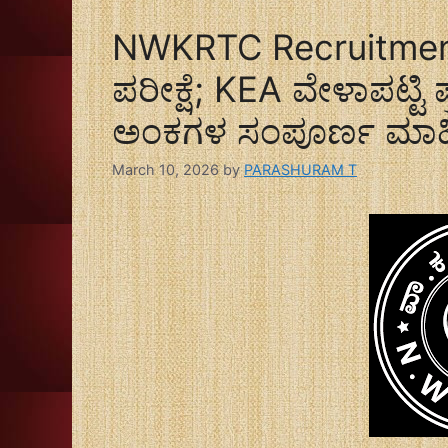
NWKRTC Recruitment
ಪರೀಕ್ಷೆ; KEA ವೇಳಾಪಟ್ಟಿ 
ಅಂಕಗಳ ಸಂಪೂರ್ಣ ಮಾಹ
March 10, 2026
by
PARASHURAM T