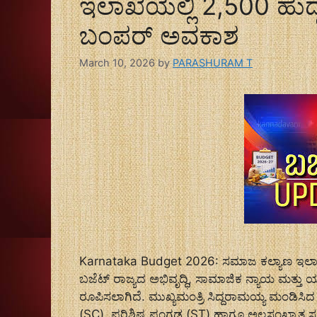
ಇಲಾಖೆಯಲ್ಲಿ 2,500 ಹುದ್ದೆ
ಬಂಪರ್ ಅವಕಾಶ
March 10, 2026
by
PARASHURAM T
Karnataka Budget 2026: ಸಮಾಜ ಕಲ್ಯಾಣ ಇಲಾಖೆ
ಬಜೆಟ್ ರಾಜ್ಯದ ಅಭಿವೃದ್ಧಿ, ಸಾಮಾಜಿಕ ನ್ಯಾಯ ಮತ್ತ
ರೂಪಿಸಲಾಗಿದೆ. ಮುಖ್ಯಮಂತ್ರಿ ಸಿದ್ದರಾಮಯ್ಯ ಮಂಡಿಸಿದ 
(SC), ಪರಿಶಿಷ್ಟ ಪಂಗಡ (ST) ಹಾಗೂ ಅಲ್ಪಸಂಖ್ಯಾತ ಸಮ