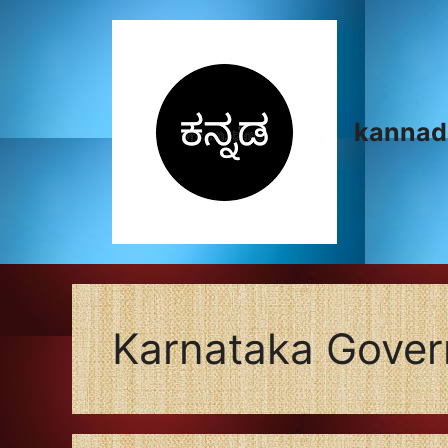
Skip
to
content
kannad
Karnataka Gove