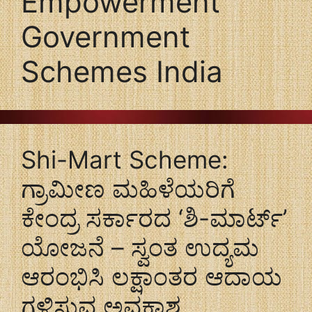
Empowerment
Government
Schemes India
Shi-Mart Scheme:
ಗ್ರಾಮೀಣ ಮಹಿಳೆಯರಿಗೆ
ಕೇಂದ್ರ ಸರ್ಕಾರದ ‘ಶಿ-ಮಾರ್ಟ್’
ಯೋಜನೆ – ಸ್ವಂತ ಉದ್ಯಮ
ಆರಂಭಿಸಿ ಲಕ್ಷಾಂತರ ಆದಾಯ
ಗಳಿಸುವ ಅವಕಾಶ