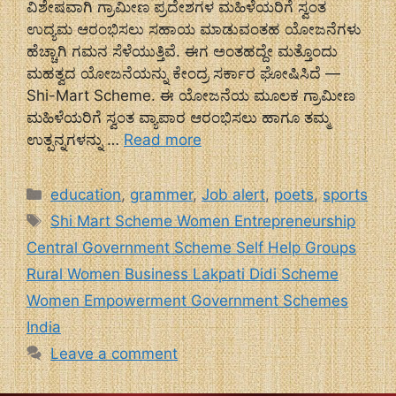
ವಿಶೇಷವಾಗಿ ಗ್ರಾಮೀಣ ಪ್ರದೇಶಗಳ ಮಹಿಳೆಯರಿಗೆ ಸ್ವಂತ
ಉದ್ಯಮ ಆರಂಭಿಸಲು ಸಹಾಯ ಮಾಡುವಂತಹ ಯೋಜನೆಗಳು
ಹೆಚ್ಚಾಗಿ ಗಮನ ಸೆಳೆಯುತ್ತಿವೆ. ಈಗ ಅಂತಹದ್ದೇ ಮತ್ತೊಂದು
ಮಹತ್ವದ ಯೋಜನೆಯನ್ನು ಕೇಂದ್ರ ಸರ್ಕಾರ ಘೋಷಿಸಿದೆ —
Shi-Mart Scheme. ಈ ಯೋಜನೆಯ ಮೂಲಕ ಗ್ರಾಮೀಣ
ಮಹಿಳೆಯರಿಗೆ ಸ್ವಂತ ವ್ಯಾಪಾರ ಆರಂಭಿಸಲು ಹಾಗೂ ತಮ್ಮ
ಉತ್ಪನ್ನಗಳನ್ನು …
Read more
Categories
education
,
grammer
,
Job alert
,
poets
,
sports
Tags
Shi Mart Scheme Women Entrepreneurship
Central Government Scheme Self Help Groups
Rural Women Business Lakpati Didi Scheme
Women Empowerment Government Schemes
India
Leave a comment