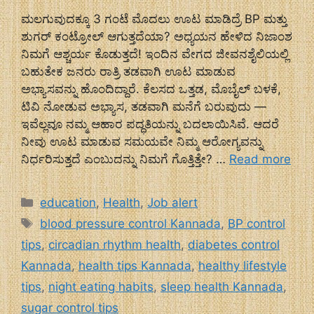
ಮಲಗುವುದಕ್ಕೂ 3 ಗಂಟೆ ಮೊದಲು ಊಟ ಮಾಡಿದ್ರೆ BP ಮತ್ತು
ಶುಗರ್ ಕಂಟ್ರೋಲ್ ಆಗುತ್ತದೆಯಾ? ಅಧ್ಯಯನ ಹೇಳಿದ ನಿಜಾಂಶ
ನಿಮಗೆ ಆಶ್ಚರ್ಯ ಕೊಡುತ್ತದೆ! ಇಂದಿನ ವೇಗದ ಜೀವನಶೈಲಿಯಲ್ಲಿ
ಬಹುತೇಕ ಜನರು ರಾತ್ರಿ ತಡವಾಗಿ ಊಟ ಮಾಡುವ
ಅಭ್ಯಾಸವನ್ನು ಹೊಂದಿದ್ದಾರೆ. ಕೆಲಸದ ಒತ್ತಡ, ಮೊಬೈಲ್ ಬಳಕೆ,
ಟಿವಿ ನೋಡುವ ಅಭ್ಯಾಸ, ತಡವಾಗಿ ಮನೆಗೆ ಬರುವುದು —
ಇವೆಲ್ಲವೂ ನಮ್ಮ ಆಹಾರ ಪದ್ಧತಿಯನ್ನು ಬದಲಾಯಿಸಿವೆ. ಆದರೆ
ನೀವು ಊಟ ಮಾಡುವ ಸಮಯವೇ ನಿಮ್ಮ ಆರೋಗ್ಯವನ್ನು
ನಿರ್ಧರಿಸುತ್ತದೆ ಎಂಬುದನ್ನು ನಿಮಗೆ ಗೊತ್ತಿತ್ತೇ? …
Read more
Categories
education
,
Health
,
Job alert
Tags
blood pressure control Kannada
,
BP control
tips
,
circadian rhythm health
,
diabetes control
Kannada
,
health tips Kannada
,
healthy lifestyle
tips
,
night eating habits
,
sleep health Kannada
,
sugar control tips