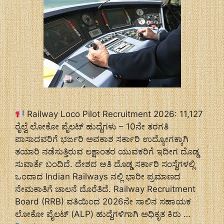
Railway Loco Pilot Recruitment 2026: 11,127
ರೈಲ್ವೆ ಲೋಕೋ ಪೈಲಟ್ ಹುದ್ದೆಗಳು – 10ನೇ ತರಗತಿ
ಪಾಸಾದವರಿಗೆ ಭರ್ಜರಿ ಅವಕಾಶ ಸರ್ಕಾರಿ ಉದ್ಯೋಗಕ್ಕಾಗಿ
ತಯಾರಿ ನಡೆಸುತ್ತಿರುವ ಲಕ್ಷಾಂತರ ಯುವಕರಿಗೆ ಇದೀಗ ದೊಡ್ಡ
ಸುವಾರ್ತೆ ಬಂದಿದೆ. ದೇಶದ ಅತಿ ದೊಡ್ಡ ಸರ್ಕಾರಿ ಸಂಸ್ಥೆಗಳಲ್ಲಿ
ಒಂದಾದ Indian Railways ನಲ್ಲಿ ಭಾರೀ ಪ್ರಮಾಣದ
ನೇಮಕಾತಿಗೆ ಚಾಲನೆ ದೊರೆತಿದೆ. Railway Recruitment
Board (RRB) ವತಿಯಿಂದ 2026ನೇ ಸಾಲಿನ ಸಹಾಯಕ
ಲೋಕೋ ಪೈಲಟ್ (ALP) ಹುದ್ದೆಗಳಿಗಾಗಿ ಅಧಿಕೃತ ಕಿರು …