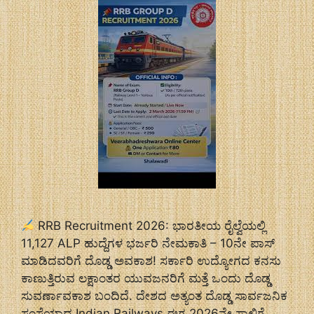
RRB Recruitment 2026: ಭಾರತೀಯ ರೈಲ್ವೆಯಲ್ಲಿ
11,127 ALP ಹುದ್ದೆಗಳ ಭರ್ಜರಿ ನೇಮಕಾತಿ – 10ನೇ ಪಾಸ್
ಮಾಡಿದವರಿಗೆ ದೊಡ್ಡ ಅವಕಾಶ! ಸರ್ಕಾರಿ ಉದ್ಯೋಗದ ಕನಸು
ಕಾಣುತ್ತಿರುವ ಲಕ್ಷಾಂತರ ಯುವಜನರಿಗೆ ಮತ್ತೆ ಒಂದು ದೊಡ್ಡ
ಸುವರ್ಣಾವಕಾಶ ಬಂದಿದೆ. ದೇಶದ ಅತ್ಯಂತ ದೊಡ್ಡ ಸಾರ್ವಜನಿಕ
ಸಂಸ್ಥೆಯಾದ Indian Railways ಈಗ 2026ನೇ ಸಾಲಿಗೆ