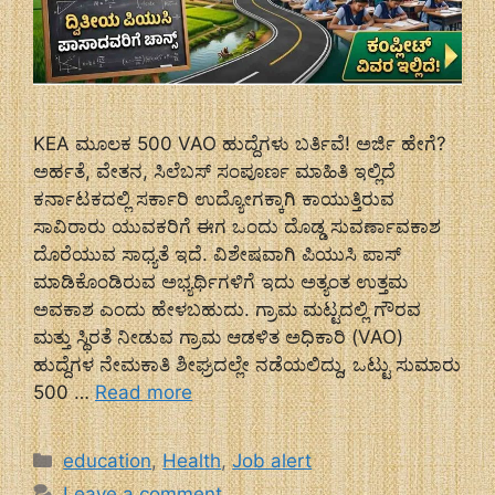
KEA ಮೂಲಕ 500 VAO ಹುದ್ದೆಗಳು ಬರ್ತಿವೆ! ಅರ್ಜಿ ಹೇಗೆ?
ಅರ್ಹತೆ, ವೇತನ, ಸಿಲೆಬಸ್ ಸಂಪೂರ್ಣ ಮಾಹಿತಿ ಇಲ್ಲಿದೆ
ಕರ್ನಾಟಕದಲ್ಲಿ ಸರ್ಕಾರಿ ಉದ್ಯೋಗಕ್ಕಾಗಿ ಕಾಯುತ್ತಿರುವ
ಸಾವಿರಾರು ಯುವಕರಿಗೆ ಈಗ ಒಂದು ದೊಡ್ಡ ಸುವರ್ಣಾವಕಾಶ
ದೊರೆಯುವ ಸಾಧ್ಯತೆ ಇದೆ. ವಿಶೇಷವಾಗಿ ಪಿಯುಸಿ ಪಾಸ್
ಮಾಡಿಕೊಂಡಿರುವ ಅಭ್ಯರ್ಥಿಗಳಿಗೆ ಇದು ಅತ್ಯಂತ ಉತ್ತಮ
ಅವಕಾಶ ಎಂದು ಹೇಳಬಹುದು. ಗ್ರಾಮ ಮಟ್ಟದಲ್ಲಿ ಗೌರವ
ಮತ್ತು ಸ್ಥಿರತೆ ನೀಡುವ ಗ್ರಾಮ ಆಡಳಿತ ಅಧಿಕಾರಿ (VAO)
ಹುದ್ದೆಗಳ ನೇಮಕಾತಿ ಶೀಘ್ರದಲ್ಲೇ ನಡೆಯಲಿದ್ದು, ಒಟ್ಟು ಸುಮಾರು
500 …
Read more
Categories
education
,
Health
,
Job alert
Leave a comment