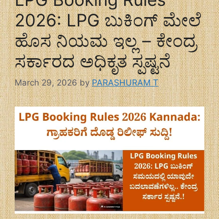
2026: LPG ಬುಕಿಂಗ್ ಮೇಲೆ
ಹೊಸ ನಿಯಮ ಇಲ್ಲ – ಕೇಂದ್ರ
ಸರ್ಕಾರದ ಅಧಿಕೃತ ಸ್ಪಷ್ಟನೆ
March 29, 2026
by
PARASHURAM T