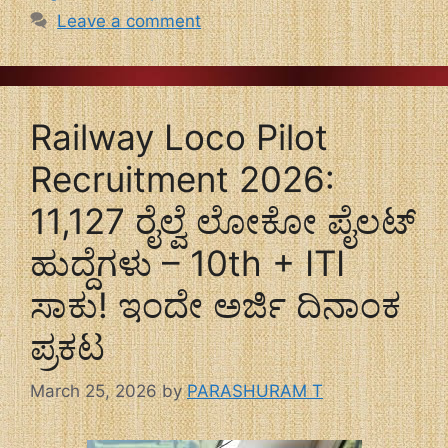
Leave a comment
Railway Loco Pilot
Recruitment 2026:
11,127 ರೈಲ್ವೆ ಲೋಕೋ ಪೈಲಟ್
ಹುದ್ದೆಗಳು – 10th + ITI
ಸಾಕು! ಇಂದೇ ಅರ್ಜಿ ದಿನಾಂಕ
ಪ್ರಕಟ
March 25, 2026
by
PARASHURAM T