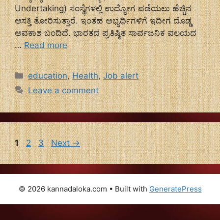
Undertaking) ಸಂಸ್ಥೆಗಳಲ್ಲಿ ಉದ್ಯೋಗ ಪಡೆಯಲು ಹೆಚ್ಚಿನ
ಆಸಕ್ತಿ ತೋರಿಸುತ್ತಾರೆ. ಇಂತಹ ಅಭ್ಯರ್ಥಿಗಳಿಗೆ ಇದೀಗ ದೊಡ್ಡ
ಅವಕಾಶ ಬಂದಿದೆ. ಭಾರತದ ಪ್ರತಿಷ್ಠಿತ ಸಾರ್ವಜನಿಕ ವಲಯದ
…
Read more
Categories
education
,
Health
,
Job alert
Leave a comment
Page
Page
Page
1
2
3
Next
→
© 2026 kannadaloka.com
• Built with
GeneratePress