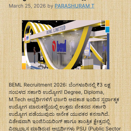
March 25, 2026
by
PARASHURAM T
BEML Recruitment 2026: ಬೆಂಗಳೂರಿನಲ್ಲಿ ₹3 ಲಕ್ಷ
ಸಂಬಳದ ಸರ್ಕಾರಿ ಉದ್ಯೋಗ! Degree, Diploma,
M.Tech ಅಭ್ಯರ್ಥಿಗಳಿಗೆ ಭರ್ಜರಿ ಅವಕಾಶ ಇಂದಿನ ಸ್ಪರ್ಧಾತ್ಮಕ
ಉದ್ಯೋಗ ಮಾರುಕಟ್ಟೆಯಲ್ಲಿ ಉತ್ತಮ ವೇತನದ ಸರ್ಕಾರಿ
ಉದ್ಯೋಗ ಪಡೆಯುವುದು ಅನೇಕ ಯುವಕರ ಕನಸಾಗಿದೆ.
ವಿಶೇಷವಾಗಿ ಇಂಜಿನಿಯರಿಂಗ್ ಹಾಗೂ ತಾಂತ್ರಿಕ ಕ್ಷೇತ್ರದಲ್ಲಿ
ವಿದ್ಯಾಭ್ಯಾಸ ಮಾಡಿರುವ ಅಭ್ಯರ್ಥಿಗಳು PSU (Public Sector