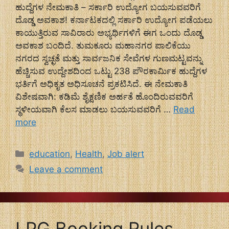
ಹುದ್ದೆಗಳ ನೇಮಕಾತಿ – ಸರ್ಕಾರಿ ಉದ್ಯೋಗ ಬಯಸುವವರಿಗೆ
ದೊಡ್ಡ ಅವಕಾಶ! ಕರ್ನಾಟಕದಲ್ಲಿ ಸರ್ಕಾರಿ ಉದ್ಯೋಗ ಪಡೆಯಲು
ಕಾಯುತ್ತಿರುವ ಸಾವಿರಾರು ಅಭ್ಯರ್ಥಿಗಳಿಗೆ ಈಗ ಒಂದು ದೊಡ್ಡ
ಅವಕಾಶ ಬಂದಿದೆ. ತುಮಕೂರು ಮಹಾನಗರ ಪಾಲಿಕೆಯು
ನಗರದ ಸ್ವಚ್ಛತೆ ಮತ್ತು ಸಾರ್ವಜನಿಕ ಸೇವೆಗಳ ಗುಣಮಟ್ಟವನ್ನು
ಹೆಚ್ಚಿಸುವ ಉದ್ದೇಶದಿಂದ ಒಟ್ಟು 238 ಪೌರಕಾರ್ಮಿಕ ಹುದ್ದೆಗಳ
ಭರ್ತಿಗೆ ಅಧಿಕೃತ ಅಧಿಸೂಚನೆ ಪ್ರಕಟಿಸಿದೆ. ಈ ನೇಮಕಾತಿ
ವಿಶೇಷವಾಗಿ: ಕಡಿಮೆ ಶೈಕ್ಷಣಿಕ ಅರ್ಹತೆ ಹೊಂದಿರುವವರಿಗೆ
ಸ್ಥಳೀಯವಾಗಿ ಕೆಲಸ ಮಾಡಲು ಬಯಸುವವರಿಗೆ …
Read
more
Categories
education
,
Health
,
Job alert
Leave a comment
LPG Booking Rules