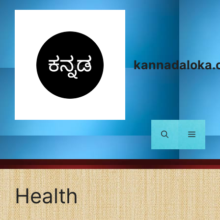
Skip
to
content
kannadaloka.
Menu
Health