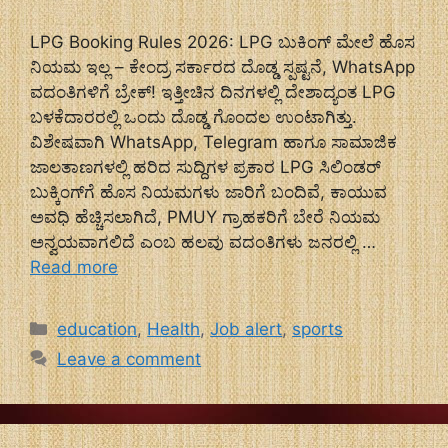
LPG Booking Rules 2026: LPG ಬುಕಿಂಗ್ ಮೇಲೆ ಹೊಸ
ನಿಯಮ ಇಲ್ಲ – ಕೇಂದ್ರ ಸರ್ಕಾರದ ದೊಡ್ಡ ಸ್ಪಷ್ಟನೆ, WhatsApp
ವದಂತಿಗಳಿಗೆ ಬ್ರೇಕ್! ಇತ್ತೀಚಿನ ದಿನಗಳಲ್ಲಿ ದೇಶಾದ್ಯಂತ LPG
ಬಳಕೆದಾರರಲ್ಲಿ ಒಂದು ದೊಡ್ಡ ಗೊಂದಲ ಉಂಟಾಗಿತ್ತು.
ವಿಶೇಷವಾಗಿ WhatsApp, Telegram ಹಾಗೂ ಸಾಮಾಜಿಕ
ಜಾಲತಾಣಗಳಲ್ಲಿ ಹರಿದ ಸುದ್ದಿಗಳ ಪ್ರಕಾರ LPG ಸಿಲಿಂಡರ್
ಬುಕ್ಕಿಂಗ್‌ಗೆ ಹೊಸ ನಿಯಮಗಳು ಜಾರಿಗೆ ಬಂದಿವೆ, ಕಾಯುವ
ಅವಧಿ ಹೆಚ್ಚಿಸಲಾಗಿದೆ, PMUY ಗ್ರಾಹಕರಿಗೆ ಬೇರೆ ನಿಯಮ
ಅನ್ವಯವಾಗಲಿದೆ ಎಂಬ ಹಲವು ವದಂತಿಗಳು ಜನರಲ್ಲಿ …
Read more
Categories
education
,
Health
,
Job alert
,
sports
Leave a comment