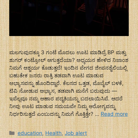
ಮಲಗುವುದಕ್ಕೂ 3 ಗಂಟೆ ಮೊದಲು ಊಟ ಮಾಡಿದ್ರೆ BP ಮತ್ತು
ಶುಗರ್ ಕಂಟ್ರೋಲ್ ಆಗುತ್ತದೆಯಾ? ಅಧ್ಯಯನ ಹೇಳಿದ ನಿಜಾಂಶ
ನಿಮಗೆ ಆಶ್ಚರ್ಯ ಕೊಡುತ್ತದೆ! ಇಂದಿನ ವೇಗದ ಜೀವನಶೈಲಿಯಲ್ಲಿ
ಬಹುತೇಕ ಜನರು ರಾತ್ರಿ ತಡವಾಗಿ ಊಟ ಮಾಡುವ
ಅಭ್ಯಾಸವನ್ನು ಹೊಂದಿದ್ದಾರೆ. ಕೆಲಸದ ಒತ್ತಡ, ಮೊಬೈಲ್ ಬಳಕೆ,
ಟಿವಿ ನೋಡುವ ಅಭ್ಯಾಸ, ತಡವಾಗಿ ಮನೆಗೆ ಬರುವುದು —
ಇವೆಲ್ಲವೂ ನಮ್ಮ ಆಹಾರ ಪದ್ಧತಿಯನ್ನು ಬದಲಾಯಿಸಿವೆ. ಆದರೆ
ನೀವು ಊಟ ಮಾಡುವ ಸಮಯವೇ ನಿಮ್ಮ ಆರೋಗ್ಯವನ್ನು
ನಿರ್ಧರಿಸುತ್ತದೆ ಎಂಬುದನ್ನು ನಿಮಗೆ ಗೊತ್ತಿತ್ತೇ? …
Read more
Categories
education
,
Health
,
Job alert