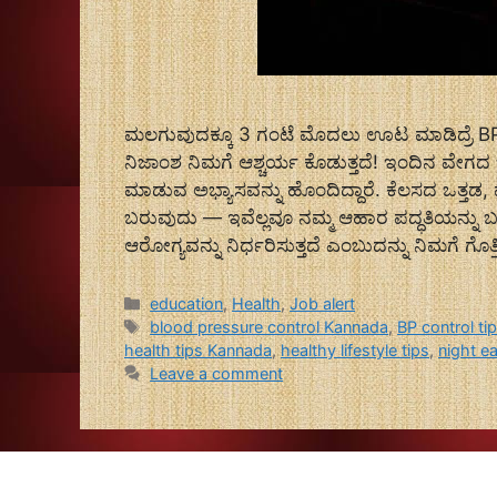
ಮಲಗುವುದಕ್ಕೂ 3 ಗಂಟೆ ಮೊದಲು ಊಟ ಮಾಡಿದ್ರೆ BP
ನಿಜಾಂಶ ನಿಮಗೆ ಆಶ್ಚರ್ಯ ಕೊಡುತ್ತದೆ! ಇಂದಿನ ವೇಗ
ಮಾಡುವ ಅಭ್ಯಾಸವನ್ನು ಹೊಂದಿದ್ದಾರೆ. ಕೆಲಸದ ಒತ್ತಡ
ಬರುವುದು — ಇವೆಲ್ಲವೂ ನಮ್ಮ ಆಹಾರ ಪದ್ಧತಿಯನ್
ಆರೋಗ್ಯವನ್ನು ನಿರ್ಧರಿಸುತ್ತದೆ ಎಂಬುದನ್ನು ನಿಮಗೆ ಗೊತ್ತ
Categories
education
,
Health
,
Job alert
Tags
blood pressure control Kannada
,
BP control ti
health tips Kannada
,
healthy lifestyle tips
,
night ea
Leave a comment