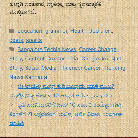
ಹೆಚ್ಚಾಗಿ ಸಂತೋಷ, ಸ್ವಾತಂತ್ರ್ಯ ಮತ್ತು ಸೃಜನಾತ್ಮಕತೆ
ಮುಖ್ಯವಾಗಿದೆ.
Categories
education
,
grammer
,
Health
,
Job alert
,
poets
,
sports
Tags
Bangalore Techie News
,
Career Change
Story
,
Content Creator India
,
Google Job Quit
Story
,
Social Media Influencer Career
,
Trending
News Kannada
ಬೇಸಿಗೆಯಲ್ಲಿ ಮಜ್ಜಿಗೆ ಕುಡಿಯುವುದು ಯಾಕೆ ಮುಖ್ಯ?
ನ್ಯೂಟ್ರಿಷನಿಸ್ಟ್ ಹೇಳುವ 10 ಅದ್ಭುತ ಆರೋಗ್ಯ ಲಾಭಗಳು
ಕೃಷಿ ಪದವೀಧರರಿಗೆ ಟಾಪ್ 10 ಸರ್ಕಾರಿ ಉದ್ಯೋಗಗಳು:
ತಿಂಗಳಿಗೆ ₹1 ಲಕ್ಷದವರೆಗೆ ಸಂಬಳ, ಅರ್ಜಿ ವಿಧಾನ ಸಂಪೂರ್ಣ
ಮಾಹಿತಿ