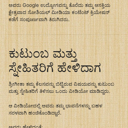
ಅವರು Google ಉದ್ಯೋಗವನ್ನು ತೊರೆದು ತಮ್ಮ ಆಸಕ್ತಿಯ
ಕ್ಷೇತ್ರವಾದ ಸೋಶಿಯಲ್ ಮೀಡಿಯಾ ಕಂಟೆಂಟ್ ಕ್ರಿಯೇಷನ್
ಕಡೆಗೆ ಸಂಪೂರ್ಣವಾಗಿ ತಿರುಗಿದರು.
ಕುಟುಂಬ ಮತ್ತು
ಸ್ನೇಹಿತರಿಗೆ ಹೇಳಿದಾಗ
ಶ್ರೀಗೀತಾ ತಮ್ಮ ಕೆಲಸವನ್ನು ಬಿಟ್ಟಿರುವ ವಿಷಯವನ್ನು ಕುಟುಂಬ
ಮತ್ತು ಸ್ನೇಹಿತರಿಗೆ ತಿಳಿಸಲು ಒಂದು ವೀಡಿಯೋ ಮಾಡಿದ್ದರು.
ಆ ವೀಡಿಯೋದಲ್ಲಿ ಅವರು ತಮ್ಮ ಭಾವನೆಗಳನ್ನು ಬಹಳ
ಸರಳವಾಗಿ ಹಂಚಿಕೊಂಡಿದ್ದಾರೆ.
ಅವರು ಹೇಳಿದಂತೆ: