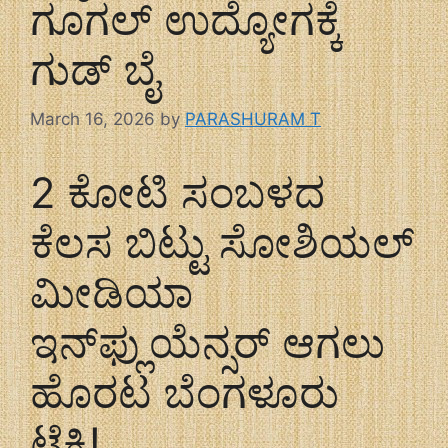
ಗೂಗಲ್ ಉದ್ಯೋಗಕ್ಕೆ
ಗುಡ್ ಬೈ
March 16, 2026
by
PARASHURAM T
2 ಕೋಟಿ ಸಂಬಳದ
ಕೆಲಸ ಬಿಟ್ಟು ಸೋಶಿಯಲ್
ಮೀಡಿಯಾ
ಇನ್‌ಫ್ಲುಯೆನ್ಸರ್ ಆಗಲು
ಹೊರಟ ಬೆಂಗಳೂರು
ಟೆಕ್ಕಿ!