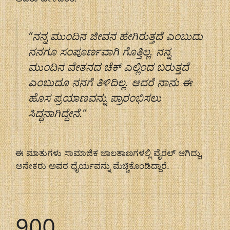
“ನನ್ನ ಮುಂದಿನ ಜೀವನ ಹೇಗಿರುತ್ತದೆ ಎಂಬುದು
ನನಗೂ ಸಂಪೂರ್ಣವಾಗಿ ಗೊತ್ತಿಲ್ಲ. ನನ್ನ
ಮುಂದಿನ ವೇತನದ ಚೆಕ್ ಎಲ್ಲಿಂದ ಬರುತ್ತದೆ
ಎಂಬುದೂ ನನಗೆ ತಿಳಿದಿಲ್ಲ. ಆದರೆ ನಾನು ಈ
ಹೊಸ ಪ್ರಯಾಣವನ್ನು ಪ್ರಾರಂಭಿಸಲು
ಸಿದ್ಧನಾಗಿದ್ದೇನೆ.”
ಈ ಮಾತುಗಳು ಸಾಮಾಜಿಕ ಜಾಲತಾಣಗಳಲ್ಲಿ ವೈರಲ್ ಆಗಿದ್ದು,
ಅನೇಕರು ಅವರ ಧೈರ್ಯವನ್ನು ಮೆಚ್ಚಿಕೊಂಡಿದ್ದಾರೆ.
900