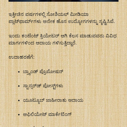
ಇತ್ತೀಚಿನ ವರ್ಷಗಳಲ್ಲಿ ಸೋಶಿಯಲ್ ಮೀಡಿಯಾ
ಪ್ಲಾಟ್‌ಫಾರ್ಮ್‌ಗಳು ಅನೇಕ ಹೊಸ ಉದ್ಯೋಗಗಳನ್ನು ಸೃಷ್ಟಿಸಿವೆ.
ಇಂದು ಕಂಟೆಂಟ್ ಕ್ರಿಯೇಟರ್ ಆಗಿ ಕೆಲಸ ಮಾಡುವವರು ವಿವಿಧ
ಮಾರ್ಗಗಳಿಂದ ಆದಾಯ ಗಳಿಸುತ್ತಿದ್ದಾರೆ.
ಉದಾಹರಣೆಗೆ:
ಬ್ರ್ಯಾಂಡ್ ಪ್ರೊಮೋಷನ್
ಸ್ಪಾನ್ಸರ್‌ಡ್ ಪೋಸ್ಟ್‌ಗಳು
ಯೂಟ್ಯೂಬ್ ಜಾಹೀರಾತು ಆದಾಯ
ಅಫಿಲಿಯೇಟ್ ಮಾರ್ಕೆಟಿಂಗ್