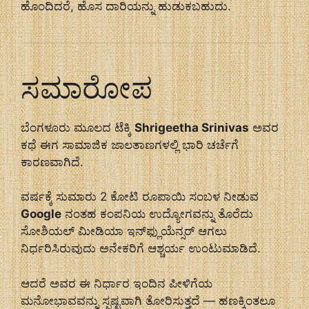
ಹೊಂದಿದರೆ, ಹೊಸ ದಾರಿಯನ್ನು ಹುಡುಕಬಹುದು.
ಸಮಾರೋಪ
ಬೆಂಗಳೂರು ಮೂಲದ ಟೆಕ್ಕಿ
Shrigeetha Srinivas
ಅವರ
ಕಥೆ ಈಗ ಸಾಮಾಜಿಕ ಜಾಲತಾಣಗಳಲ್ಲಿ ಭಾರಿ ಚರ್ಚೆಗೆ
ಕಾರಣವಾಗಿದೆ.
ವರ್ಷಕ್ಕೆ ಸುಮಾರು 2 ಕೋಟಿ ರೂಪಾಯಿ ಸಂಬಳ ನೀಡುವ
Google
ನಂತಹ ಕಂಪನಿಯ ಉದ್ಯೋಗವನ್ನು ತೊರೆದು
ಸೋಶಿಯಲ್ ಮೀಡಿಯಾ ಇನ್‌ಫ್ಲುಯೆನ್ಸರ್ ಆಗಲು
ನಿರ್ಧರಿಸಿರುವುದು ಅನೇಕರಿಗೆ ಆಶ್ಚರ್ಯ ಉಂಟುಮಾಡಿದೆ.
ಆದರೆ ಅವರ ಈ ನಿರ್ಧಾರ ಇಂದಿನ ಪೀಳಿಗೆಯ
ಮನೋಭಾವವನ್ನು ಸ್ಪಷ್ಟವಾಗಿ ತೋರಿಸುತ್ತದೆ — ಹಣಕ್ಕಿಂತಲೂ