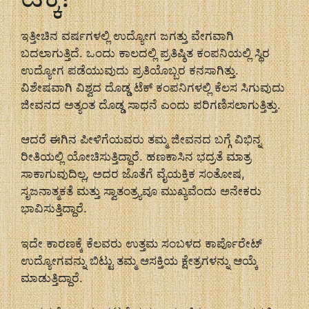
ಇತ್ತೀಚಿನ ವರ್ಷಗಳಲ್ಲಿ ಉದ್ಯೋಗ ಜಗತ್ತು ವೇಗವಾಗಿ
ಬದಲಾಗುತ್ತಿದೆ. ಒಂದು ಕಾಲದಲ್ಲಿ ಪ್ರತಿಷ್ಠಿತ ಕಂಪನಿಯಲ್ಲಿ ಸ್ಥಿರ
ಉದ್ಯೋಗ ಪಡೆಯುವುದು ಪ್ರತಿಯೊಬ್ಬರ ಕನಸಾಗಿತ್ತು.
ವಿಶೇಷವಾಗಿ ವಿಶ್ವದ ದೊಡ್ಡ ಟೆಕ್ ಕಂಪನಿಗಳಲ್ಲಿ ಕೆಲಸ ಸಿಗುವುದು
ಜೀವನದ ಅತ್ಯಂತ ದೊಡ್ಡ ಸಾಧನೆ ಎಂದು ಪರಿಗಣಿಸಲಾಗುತ್ತಿತ್ತು.
ಆದರೆ ಈಗಿನ ಪೀಳಿಗೆಯವರು ತಮ್ಮ ಜೀವನದ ಬಗ್ಗೆ ವಿಭಿನ್ನ
ರೀತಿಯಲ್ಲಿ ಯೋಚಿಸುತ್ತಿದ್ದಾರೆ. ಹಣಕಾಸಿನ ಭದ್ರತೆ ಮಾತ್ರ
ಸಾಕಾಗುವುದಿಲ್ಲ, ಅದರ ಜೊತೆಗೆ ವೈಯಕ್ತಿಕ ಸಂತೋಷ,
ಸೃಜನಾತ್ಮಕತೆ ಮತ್ತು ಸ್ವಾತಂತ್ರ್ಯವೂ ಮುಖ್ಯವೆಂದು ಅನೇಕರು
ಭಾವಿಸುತ್ತಿದ್ದಾರೆ.
ಇದೇ ಕಾರಣಕ್ಕೆ ಕೆಲವರು ಉತ್ತಮ ಸಂಬಳದ ಕಾರ್ಪೊರೇಟ್
ಉದ್ಯೋಗವನ್ನು ಬಿಟ್ಟು ತಮ್ಮ ಆಸಕ್ತಿಯ ಕ್ಷೇತ್ರಗಳನ್ನು ಆಯ್ಕೆ
ಮಾಡುತ್ತಿದ್ದಾರೆ.