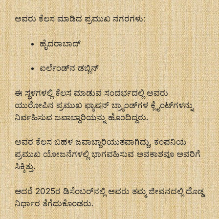
ಅವರು ಕೆಲಸ ಮಾಡಿದ ಪ್ರಮುಖ ನಗರಗಳು:
ಹೈದರಾಬಾದ್
ಐರ್ಲೆಂಡ್‌ನ ಡಬ್ಲಿನ್
ಈ ಸ್ಥಳಗಳಲ್ಲಿ ಕೆಲಸ ಮಾಡುವ ಸಂದರ್ಭದಲ್ಲಿ ಅವರು
ಯುರೋಪಿನ ಪ್ರಮುಖ ಫ್ಯಾಷನ್ ಬ್ರ್ಯಾಂಡ್‌ಗಳ ಕ್ಲೈಂಟ್‌ಗಳನ್ನು
ನಿರ್ವಹಿಸುವ ಜವಾಬ್ದಾರಿಯನ್ನು ಹೊಂದಿದ್ದರು.
ಅವರ ಕೆಲಸ ಬಹಳ ಜವಾಬ್ದಾರಿಯುತವಾಗಿದ್ದು, ಕಂಪನಿಯ
ಪ್ರಮುಖ ಯೋಜನೆಗಳಲ್ಲಿ ಭಾಗವಹಿಸುವ ಅವಕಾಶವೂ ಅವರಿಗೆ
ಸಿಕ್ಕಿತ್ತು.
ಆದರೆ 2025ರ ಡಿಸೆಂಬರ್‌ನಲ್ಲಿ ಅವರು ತಮ್ಮ ಜೀವನದಲ್ಲಿ ದೊಡ್ಡ
ನಿರ್ಧಾರ ತೆಗೆದುಕೊಂಡರು.