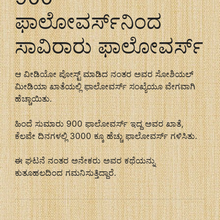
ಫಾಲೋವರ್ಸ್‌ನಿಂದ
ಸಾವಿರಾರು ಫಾಲೋವರ್ಸ್
ಆ ವೀಡಿಯೋ ಪೋಸ್ಟ್ ಮಾಡಿದ ನಂತರ ಅವರ ಸೋಶಿಯಲ್
ಮೀಡಿಯಾ ಖಾತೆಯಲ್ಲಿ ಫಾಲೋವರ್ಸ್ ಸಂಖ್ಯೆಯೂ ವೇಗವಾಗಿ
ಹೆಚ್ಚಾಯಿತು.
ಹಿಂದೆ ಸುಮಾರು 900 ಫಾಲೋವರ್ಸ್ ಇದ್ದ ಅವರ ಖಾತೆ,
ಕೆಲವೇ ದಿನಗಳಲ್ಲಿ 3000 ಕ್ಕೂ ಹೆಚ್ಚು ಫಾಲೋವರ್ಸ್ ಗಳಿಸಿತು.
ಈ ಘಟನೆ ನಂತರ ಅನೇಕರು ಅವರ ಕಥೆಯನ್ನು
ಕುತೂಹಲದಿಂದ ಗಮನಿಸುತ್ತಿದ್ದಾರೆ.