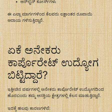
ಆನ್‌ಲೈನ್ ಕೋರ್ಸ್‌ಗಳು
ಈ ಎಲ್ಲಾ ಮಾರ್ಗಗಳಿಂದ ಕೆಲವರು ಲಕ್ಷಾಂತರ ರೂಪಾಯಿ
ಆದಾಯ ಗಳಿಸುತ್ತಿದ್ದಾರೆ.
ಏಕೆ ಅನೇಕರು
ಕಾರ್ಪೊರೇಟ್ ಉದ್ಯೋಗ
ಬಿಟ್ಟಿದ್ದಾರೆ?
ಇತ್ತೀಚಿನ ವರ್ಷಗಳಲ್ಲಿ ಅನೇಕರು ಕಾರ್ಪೊರೇಟ್ ಉದ್ಯೋಗದಿಂದ
ಹೊರಬಂದು ತಮ್ಮ ಆಸಕ್ತಿಯ ಕ್ಷೇತ್ರಗಳಲ್ಲಿ ಕೆಲಸ ಮಾಡುತ್ತಿದ್ದಾರೆ.
ಇದಕ್ಕೆ ಹಲವು ಕಾರಣಗಳಿವೆ: