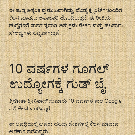
ಈ ಹುದ್ದೆ ಅತ್ಯಂತ ಪ್ರಮುಖವಾಗಿದ್ದು, ದೊಡ್ಡ ಕ್ಲೈಂಟ್‌ಗಳೊಂದಿಗೆ
ಕೆಲಸ ಮಾಡುವ ಜವಾಬ್ದಾರಿ ಹೊಂದಿರುತ್ತದೆ. ಈ ರೀತಿಯ
ಹುದ್ದೆಗಳಿಗೆ ಸಾಮಾನ್ಯವಾಗಿ ಅತ್ಯುತ್ತಮ ವೇತನ ಮತ್ತು ಹಲವಾರು
ಸೌಲಭ್ಯಗಳು ಲಭ್ಯವಾಗುತ್ತವೆ.
10 ವರ್ಷಗಳ ಗೂಗಲ್
ಉದ್ಯೋಗಕ್ಕೆ ಗುಡ್ ಬೈ
ಶ್ರೀಗೀತಾ ಶ್ರೀನಿವಾಸ್ ಸುಮಾರು 10 ವರ್ಷಗಳ ಕಾಲ Google
ನಲ್ಲಿ ಕೆಲಸ ಮಾಡಿದ್ದಾರೆ.
ಈ ಅವಧಿಯಲ್ಲಿ ಅವರು ಹಲವು ದೇಶಗಳಲ್ಲಿ ಕೆಲಸ ಮಾಡುವ
ಅವಕಾಶ ಪಡೆದಿದ್ದರು.