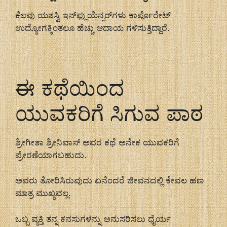
ಕೆಲವು ಯಶಸ್ವಿ ಇನ್‌ಫ್ಲುಯೆನ್ಸರ್‌ಗಳು ಕಾರ್ಪೊರೇಟ್
ಉದ್ಯೋಗಕ್ಕಿಂತಲೂ ಹೆಚ್ಚು ಆದಾಯ ಗಳಿಸುತ್ತಿದ್ದಾರೆ.
ಈ ಕಥೆಯಿಂದ
ಯುವಕರಿಗೆ ಸಿಗುವ ಪಾಠ
ಶ್ರೀಗೀತಾ ಶ್ರೀನಿವಾಸ್ ಅವರ ಕಥೆ ಅನೇಕ ಯುವಕರಿಗೆ
ಪ್ರೇರಣೆಯಾಗಬಹುದು.
ಅವರು ತೋರಿಸಿರುವುದು ಏನೆಂದರೆ ಜೀವನದಲ್ಲಿ ಕೇವಲ ಹಣ
ಮಾತ್ರ ಮುಖ್ಯವಲ್ಲ.
ಒಬ್ಬ ವ್ಯಕ್ತಿ ತನ್ನ ಕನಸುಗಳನ್ನು ಅನುಸರಿಸಲು ಧೈರ್ಯ