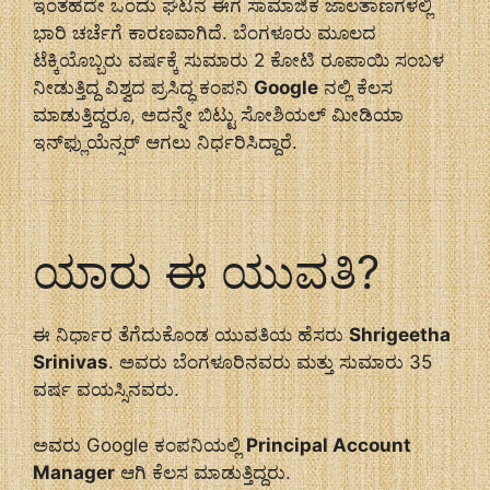
ಇಂತಹದೇ ಒಂದು ಘಟನೆ ಈಗ ಸಾಮಾಜಿಕ ಜಾಲತಾಣಗಳಲ್ಲಿ
ಭಾರಿ ಚರ್ಚೆಗೆ ಕಾರಣವಾಗಿದೆ. ಬೆಂಗಳೂರು ಮೂಲದ
ಟೆಕ್ಕಿಯೊಬ್ಬರು ವರ್ಷಕ್ಕೆ ಸುಮಾರು 2 ಕೋಟಿ ರೂಪಾಯಿ ಸಂಬಳ
ನೀಡುತ್ತಿದ್ದ ವಿಶ್ವದ ಪ್ರಸಿದ್ಧ ಕಂಪನಿ
Google
ನಲ್ಲಿ ಕೆಲಸ
ಮಾಡುತ್ತಿದ್ದರೂ, ಅದನ್ನೇ ಬಿಟ್ಟು ಸೋಶಿಯಲ್ ಮೀಡಿಯಾ
ಇನ್‌ಫ್ಲುಯೆನ್ಸರ್ ಆಗಲು ನಿರ್ಧರಿಸಿದ್ದಾರೆ.
ಯಾರು ಈ ಯುವತಿ?
ಈ ನಿರ್ಧಾರ ತೆಗೆದುಕೊಂಡ ಯುವತಿಯ ಹೆಸರು
Shrigeetha
Srinivas
. ಅವರು ಬೆಂಗಳೂರಿನವರು ಮತ್ತು ಸುಮಾರು 35
ವರ್ಷ ವಯಸ್ಸಿನವರು.
ಅವರು Google ಕಂಪನಿಯಲ್ಲಿ
Principal Account
Manager
ಆಗಿ ಕೆಲಸ ಮಾಡುತ್ತಿದ್ದರು.