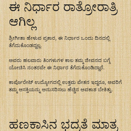
ಈ ನಿರ್ಧಾರ ರಾತ್ರೋರಾತ್ರಿ
ಆಗಿಲ್ಲ
ಶ್ರೀಗೀತಾ ಹೇಳುವ ಪ್ರಕಾರ, ಈ ನಿರ್ಧಾರ ಒಂದು ದಿನದಲ್ಲಿ
ತೆಗೆದುಕೊಂಡದ್ದಲ್ಲ.
ಅವರು ಹಲವಾರು ತಿಂಗಳುಗಳ ಕಾಲ ತಮ್ಮ ಜೀವನದ ಬಗ್ಗೆ
ಯೋಚಿಸಿ ನಂತರವೇ ಈ ನಿರ್ಧಾರ ತೆಗೆದುಕೊಂಡಿದ್ದಾರೆ.
ಕಾರ್ಪೊರೇಟ್ ಉದ್ಯೋಗದಲ್ಲಿ ಉತ್ತಮ ವೇತನ ಇದ್ದರೂ, ಅವರಿಗೆ
ತಮ್ಮ ಆಸಕ್ತಿಯನ್ನು ಅನುಸರಿಸಲು ಹೆಚ್ಚಿನ ಅವಕಾಶ ಬೇಕಿತ್ತು.
ಹಣಕಾಸಿನ ಭದ್ರತೆ ಮಾತ್ರ