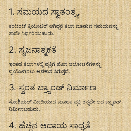
1. ಸಮಯದ ಸ್ವಾತಂತ್ರ್ಯ
ಕಂಟೆಂಟ್ ಕ್ರಿಯೇಟರ್ ಆಗಿದ್ದರೆ ಕೆಲಸ ಮಾಡುವ ಸಮಯವನ್ನು
ತಾವೇ ನಿರ್ಧರಿಸಬಹುದು.
2. ಸೃಜನಾತ್ಮಕತೆ
ಇಂತಹ ಕೆಲಸಗಳಲ್ಲಿ ವ್ಯಕ್ತಿಗೆ ಹೊಸ ಆಲೋಚನೆಗಳನ್ನು
ಪ್ರಯೋಗಿಸಲು ಅವಕಾಶ ಸಿಗುತ್ತದೆ.
3. ಸ್ವಂತ ಬ್ರ್ಯಾಂಡ್ ನಿರ್ಮಾಣ
ಸೋಶಿಯಲ್ ಮೀಡಿಯಾದ ಮೂಲಕ ವ್ಯಕ್ತಿ ತನ್ನದೇ ಆದ ಬ್ರ್ಯಾಂಡ್
ನಿರ್ಮಿಸಬಹುದು.
4. ಹೆಚ್ಚಿನ ಆದಾಯ ಸಾಧ್ಯತೆ