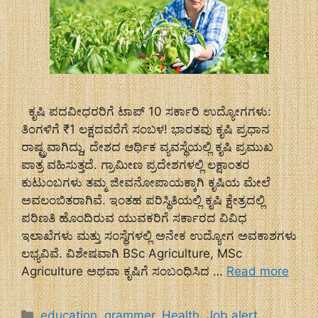
ಕೃಷಿ ಪದವೀಧರರಿಗೆ ಟಾಪ್ 10 ಸರ್ಕಾರಿ ಉದ್ಯೋಗಗಳು:
ತಿಂಗಳಿಗೆ ₹1 ಲಕ್ಷದವರೆಗೆ ಸಂಬಳ! ಭಾರತವು ಕೃಷಿ ಪ್ರಧಾನ
ರಾಷ್ಟ್ರವಾಗಿದ್ದು, ದೇಶದ ಆರ್ಥಿಕ ವ್ಯವಸ್ಥೆಯಲ್ಲಿ ಕೃಷಿ ಪ್ರಮುಖ
ಪಾತ್ರ ವಹಿಸುತ್ತದೆ. ಗ್ರಾಮೀಣ ಪ್ರದೇಶಗಳಲ್ಲಿ ಲಕ್ಷಾಂತರ
ಕುಟುಂಬಗಳು ತಮ್ಮ ಜೀವನೋಪಾಯಕ್ಕಾಗಿ ಕೃಷಿಯ ಮೇಲೆ
ಅವಲಂಬಿತರಾಗಿವೆ. ಇಂತಹ ಪರಿಸ್ಥಿತಿಯಲ್ಲಿ ಕೃಷಿ ಕ್ಷೇತ್ರದಲ್ಲಿ
ಪರಿಣತಿ ಹೊಂದಿರುವ ಯುವಕರಿಗೆ ಸರ್ಕಾರದ ವಿವಿಧ
ಇಲಾಖೆಗಳು ಮತ್ತು ಸಂಸ್ಥೆಗಳಲ್ಲಿ ಅನೇಕ ಉದ್ಯೋಗ ಅವಕಾಶಗಳು
ಲಭ್ಯವಿವೆ. ವಿಶೇಷವಾಗಿ BSc Agriculture, MSc
Agriculture ಅಥವಾ ಕೃಷಿಗೆ ಸಂಬಂಧಿಸಿದ …
Read more
Categories
education
,
grammer
,
Health
,
Job alert
,