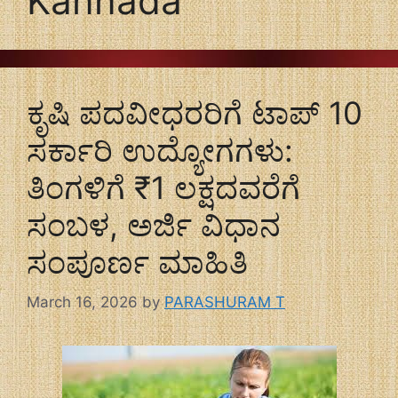
Kannada
ಕೃಷಿ ಪದವೀಧರರಿಗೆ ಟಾಪ್ 10
ಸರ್ಕಾರಿ ಉದ್ಯೋಗಗಳು:
ತಿಂಗಳಿಗೆ ₹1 ಲಕ್ಷದವರೆಗೆ
ಸಂಬಳ, ಅರ್ಜಿ ವಿಧಾನ
ಸಂಪೂರ್ಣ ಮಾಹಿತಿ
March 16, 2026
by
PARASHURAM T