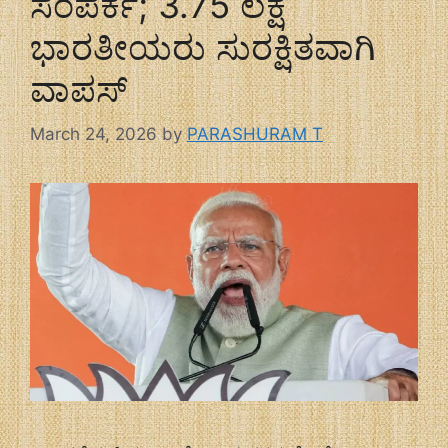
ಸಂಪರ್ಕ; 3.75 ಲಕ್ಷ
ಭಾರತೀಯರು ಸುರಕ್ಷಿತವಾಗಿ
ವಾಪಸ್
March 24, 2026
by
PARASHURAM T