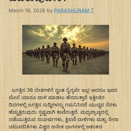
March 16, 2026
by
PARASHURAM T
ಜಗತ್ತಿನ 36 ದೇಶಗಳಿಗೆ ಸ್ವಂತ ಸೈನ್ಯವೇ ಇಲ್ಲ! ಆದರೂ ಇವರ
ಮೇಲೆ ಯಾರೂ ದಾಳಿ ಮಾಡಲು ಹೆದರುತ್ತಾರೆ ಇತ್ತೀಚಿನ
ದಿನಗಳಲ್ಲಿ ಜಗತ್ತಿನ ಸುದ್ದಿಗಳನ್ನು ಗಮನಿಸಿದರೆ ಯುದ್ಧದ ನೆರಳು
ಹೆಚ್ಚುತ್ತಿರುವುದು ಸ್ಪಷ್ಟವಾಗಿ ಕಾಣಿಸುತ್ತದೆ. ಮಧ್ಯಪ್ರಾಚ್ಯದಲ್ಲಿ
ನಡೆಯುತ್ತಿರುವ ಸಂಘರ್ಷಗಳು, ಕ್ಷಿಪಣಿ ದಾಳಿಗಳು ಮತ್ತು ಸೇನಾ
ಚಟುವಟಿಕೆಗಳು ವಿಶ್ವದ ಅನೇಕ ಭಾಗಗಳಲ್ಲಿ ಆತಂಕದ