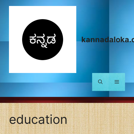
Skip
to
content
kannadaloka.
Menu
education