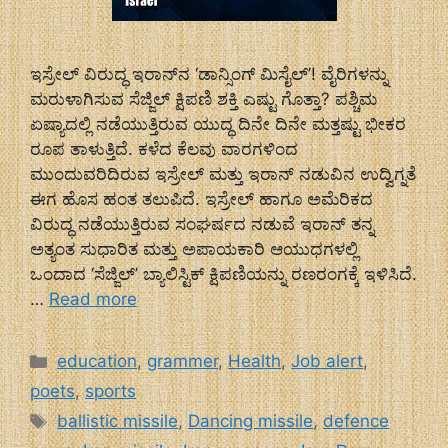
ಇಸ್ರೇಲ್ ವಿರುದ್ಧ ಇರಾನ್‌ನ ‘ಡಾನ್ಸಿಂಗ್ ಮಿಸೈಲ್’! ವೈರಿಗಳನ್ನು
ಮರುಳಾಗಿಸುವ ಸೆಜ್ಜಿಲ್ ಕ್ಷಿಪಣಿ ಶಕ್ತಿ ಎಷ್ಟು ಗೊತ್ತಾ? ಪಶ್ಚಿಮ
ಏಷ್ಯಾದಲ್ಲಿ ನಡೆಯುತ್ತಿರುವ ಯುದ್ಧ ದಿನೇ ದಿನೇ ಮತ್ತಷ್ಟು ಭೀಕರ
ರೂಪ ತಾಳುತ್ತಿದೆ. ಕಳೆದ ಕೆಲವು ವಾರಗಳಿಂದ
ಮುಂದುವರಿದಿರುವ ಇಸ್ರೇಲ್ ಮತ್ತು ಇರಾನ್ ನಡುವಿನ ಉದ್ವಿಗ್ನತೆ
ಈಗ ಹೊಸ ಹಂತ ತಲುಪಿದೆ. ಇಸ್ರೇಲ್ ಹಾಗೂ ಅಮೆರಿಕದ
ವಿರುದ್ಧ ನಡೆಯುತ್ತಿರುವ ಸಂಘರ್ಷದ ನಡುವೆ ಇರಾನ್ ತನ್ನ
ಅತ್ಯಂತ ಸುಧಾರಿತ ಮತ್ತು ಅಪಾಯಕಾರಿ ಆಯುಧಗಳಲ್ಲಿ
ಒಂದಾದ ‘ಸೆಜ್ಜಿಲ್’ ಬ್ಯಾಲಿಸ್ಟಿಕ್ ಕ್ಷಿಪಣಿಯನ್ನು ರಣರಂಗಕ್ಕೆ ಇಳಿಸಿದೆ.
…
Read more
Categories
education
,
grammer
,
Health
,
Job alert
,
poets
,
sports
Tags
ballistic missile
,
Dancing missile
,
defence