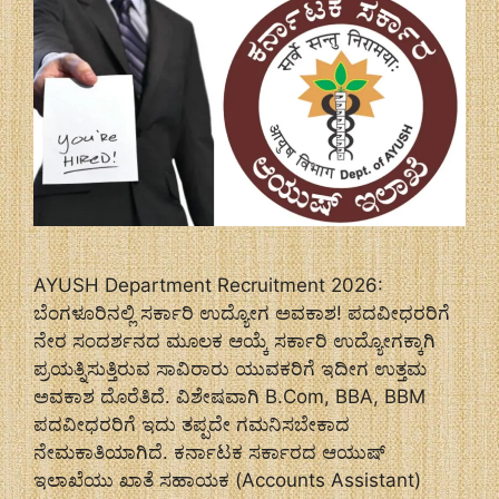
AYUSH Department Recruitment 2026:
ಬೆಂಗಳೂರಿನಲ್ಲಿ ಸರ್ಕಾರಿ ಉದ್ಯೋಗ ಅವಕಾಶ! ಪದವೀಧರರಿಗೆ
ನೇರ ಸಂದರ್ಶನದ ಮೂಲಕ ಆಯ್ಕೆ ಸರ್ಕಾರಿ ಉದ್ಯೋಗಕ್ಕಾಗಿ
ಪ್ರಯತ್ನಿಸುತ್ತಿರುವ ಸಾವಿರಾರು ಯುವಕರಿಗೆ ಇದೀಗ ಉತ್ತಮ
ಅವಕಾಶ ದೊರೆತಿದೆ. ವಿಶೇಷವಾಗಿ B.Com, BBA, BBM
ಪದವೀಧರರಿಗೆ ಇದು ತಪ್ಪದೇ ಗಮನಿಸಬೇಕಾದ
ನೇಮಕಾತಿಯಾಗಿದೆ. ಕರ್ನಾಟಕ ಸರ್ಕಾರದ ಆಯುಷ್
ಇಲಾಖೆಯು ಖಾತೆ ಸಹಾಯಕ (Accounts Assistant)