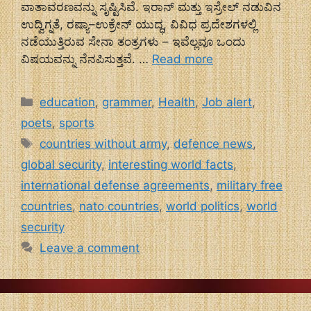
ವಾತಾವರಣವನ್ನು ಸೃಷ್ಟಿಸಿವೆ. ಇರಾನ್ ಮತ್ತು ಇಸ್ರೇಲ್ ನಡುವಿನ
ಉದ್ವಿಗ್ನತೆ, ರಷ್ಯಾ–ಉಕ್ರೇನ್ ಯುದ್ಧ, ವಿವಿಧ ಪ್ರದೇಶಗಳಲ್ಲಿ
ನಡೆಯುತ್ತಿರುವ ಸೇನಾ ತಂತ್ರಗಳು – ಇವೆಲ್ಲವೂ ಒಂದು
ವಿಷಯವನ್ನು ನೆನಪಿಸುತ್ತವೆ. …
Read more
Categories
education
,
grammer
,
Health
,
Job alert
,
poets
,
sports
Tags
countries without army
,
defence news
,
global security
,
interesting world facts
,
international defense agreements
,
military free
countries
,
nato countries
,
world politics
,
world
security
Leave a comment