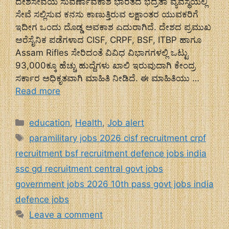
ದೇಶಸೇವೆಯ ಸುವರ್ಣಾವಕಾಶ ಭಾರತದ ಭದ್ರತಾ ವ್ಯವಸ್ಥೆಯಲ್ಲಿ
ಸೇವೆ ಸಲ್ಲಿಸುವ ಕನಸು ಕಾಣುತ್ತಿರುವ ಲಕ್ಷಾಂತರ ಯುವಕರಿಗೆ
ಇದೀಗ ಒಂದು ದೊಡ್ಡ ಅವಕಾಶ ಎದುರಾಗಿದೆ. ದೇಶದ ಪ್ರಮುಖ
ಅರೆಸೈನಿಕ ಪಡೆಗಳಾದ CISF, CRPF, BSF, ITBP ಹಾಗೂ
Assam Rifles ಸೇರಿದಂತೆ ವಿವಿಧ ವಿಭಾಗಗಳಲ್ಲಿ ಒಟ್ಟು
93,000ಕ್ಕೂ ಹೆಚ್ಚು ಹುದ್ದೆಗಳು ಖಾಲಿ ಇರುವುದಾಗಿ ಕೇಂದ್ರ
ಸರ್ಕಾರ ಅಧಿಕೃತವಾಗಿ ಮಾಹಿತಿ ನೀಡಿದೆ. ಈ ಮಾಹಿತಿಯು …
Read more
Categories
education
,
Health
,
Job alert
Tags
paramilitary jobs 2026 cisf recruitment crpf
recruitment bsf recruitment defence jobs india
ssc gd recruitment central govt jobs
government jobs 2026 10th pass govt jobs india
defence jobs
Leave a comment