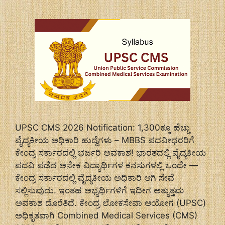
UPSC CMS 2026 Notification: 1,300ಕ್ಕೂ ಹೆಚ್ಚು
ವೈದ್ಯಕೀಯ ಅಧಿಕಾರಿ ಹುದ್ದೆಗಳು – MBBS ಪದವೀಧರರಿಗೆ
ಕೇಂದ್ರ ಸರ್ಕಾರದಲ್ಲಿ ಭರ್ಜರಿ ಅವಕಾಶ! ಭಾರತದಲ್ಲಿ ವೈದ್ಯಕೀಯ
ಪದವಿ ಪಡೆದ ಅನೇಕ ವಿದ್ಯಾರ್ಥಿಗಳ ಕನಸುಗಳಲ್ಲಿ ಒಂದೇ —
ಕೇಂದ್ರ ಸರ್ಕಾರದಲ್ಲಿ ವೈದ್ಯಕೀಯ ಅಧಿಕಾರಿ ಆಗಿ ಸೇವೆ
ಸಲ್ಲಿಸುವುದು. ಇಂತಹ ಅಭ್ಯರ್ಥಿಗಳಿಗೆ ಇದೀಗ ಅತ್ಯುತ್ತಮ
ಅವಕಾಶ ದೊರೆತಿದೆ. ಕೇಂದ್ರ ಲೋಕಸೇವಾ ಆಯೋಗ (UPSC)
ಅಧಿಕೃತವಾಗಿ Combined Medical Services (CMS)