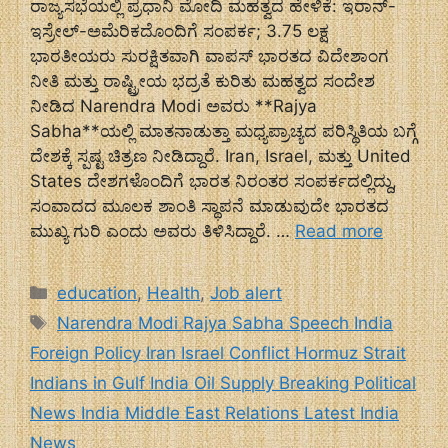
ರಾಜ್ಯಸಭೆಯಲ್ಲಿ ಪ್ರಧಾನಿ ಮೋದಿ ಮಹತ್ವದ ಹೇಳಿಕೆ: ಇರಾನ್-
ಇಸ್ರೇಲ್-ಅಮೆರಿಕದೊಂದಿಗೆ ಸಂಪರ್ಕ; 3.75 ಲಕ್ಷ
ಭಾರತೀಯರು ಸುರಕ್ಷಿತವಾಗಿ ವಾಪಸ್ ಭಾರತದ ವಿದೇಶಾಂಗ
ನೀತಿ ಮತ್ತು ರಾಷ್ಟ್ರೀಯ ಭದ್ರತೆ ಕುರಿತು ಮಹತ್ವದ ಸಂದೇಶ
ನೀಡಿದ Narendra Modi ಅವರು **Rajya
Sabha**ಯಲ್ಲಿ ಮಾತನಾಡುತ್ತಾ ಮಧ್ಯಪ್ರಾಚ್ಯದ ಪರಿಸ್ಥಿತಿಯ ಬಗ್ಗೆ
ದೇಶಕ್ಕೆ ಸ್ಪಷ್ಟ ಚಿತ್ರಣ ನೀಡಿದ್ದಾರೆ. Iran, Israel, ಮತ್ತು United
States ದೇಶಗಳೊಂದಿಗೆ ಭಾರತ ನಿರಂತರ ಸಂಪರ್ಕದಲ್ಲಿದ್ದು,
ಸಂವಾದದ ಮೂಲಕ ಶಾಂತಿ ಸ್ಥಾಪನೆ ಮಾಡುವುದೇ ಭಾರತದ
ಮುಖ್ಯ ಗುರಿ ಎಂದು ಅವರು ತಿಳಿಸಿದ್ದಾರೆ. …
Read more
Categories
education
,
Health
,
Job alert
Tags
Narendra Modi Rajya Sabha Speech India
Foreign Policy Iran Israel Conflict Hormuz Strait
Indians in Gulf India Oil Supply Breaking Political
News India Middle East Relations Latest India
News