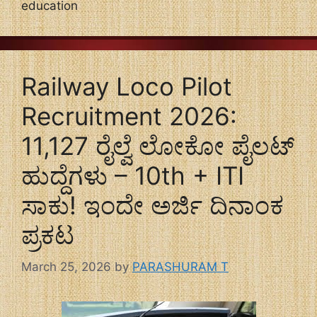
education
Railway Loco Pilot
Recruitment 2026:
11,127 ರೈಲ್ವೆ ಲೋಕೋ ಪೈಲಟ್
ಹುದ್ದೆಗಳು – 10th + ITI
ಸಾಕು! ಇಂದೇ ಅರ್ಜಿ ದಿನಾಂಕ
ಪ್ರಕಟ
March 25, 2026
by
PARASHURAM T