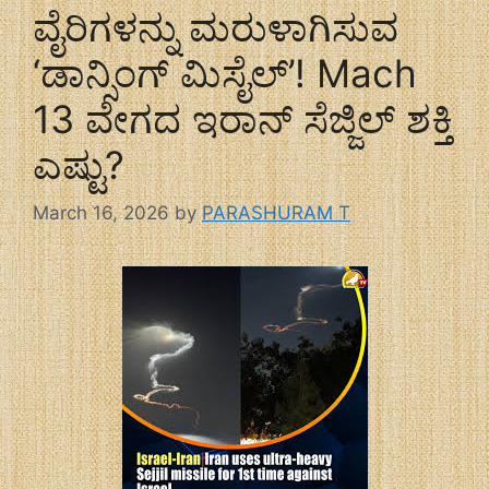
ವೈರಿಗಳನ್ನು ಮರುಳಾಗಿಸುವ
‘ಡಾನ್ಸಿಂಗ್ ಮಿಸೈಲ್’! Mach
13 ವೇಗದ ಇರಾನ್ ಸೆಜ್ಜಿಲ್ ಶಕ್ತಿ
ಎಷ್ಟು?
March 16, 2026
by
PARASHURAM T