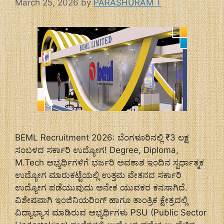
March 25, 2026
by
PARASHURAM T
BEML Recruitment 2026: ಬೆಂಗಳೂರಿನಲ್ಲಿ ₹3 ಲಕ್ಷ
ಸಂಬಳದ ಸರ್ಕಾರಿ ಉದ್ಯೋಗ! Degree, Diploma,
M.Tech ಅಭ್ಯರ್ಥಿಗಳಿಗೆ ಭರ್ಜರಿ ಅವಕಾಶ ಇಂದಿನ ಸ್ಪರ್ಧಾತ್ಮಕ
ಉದ್ಯೋಗ ಮಾರುಕಟ್ಟೆಯಲ್ಲಿ ಉತ್ತಮ ವೇತನದ ಸರ್ಕಾರಿ
ಉದ್ಯೋಗ ಪಡೆಯುವುದು ಅನೇಕ ಯುವಕರ ಕನಸಾಗಿದೆ.
ವಿಶೇಷವಾಗಿ ಇಂಜಿನಿಯರಿಂಗ್ ಹಾಗೂ ತಾಂತ್ರಿಕ ಕ್ಷೇತ್ರದಲ್ಲಿ
ವಿದ್ಯಾಭ್ಯಾಸ ಮಾಡಿರುವ ಅಭ್ಯರ್ಥಿಗಳು PSU (Public Sector