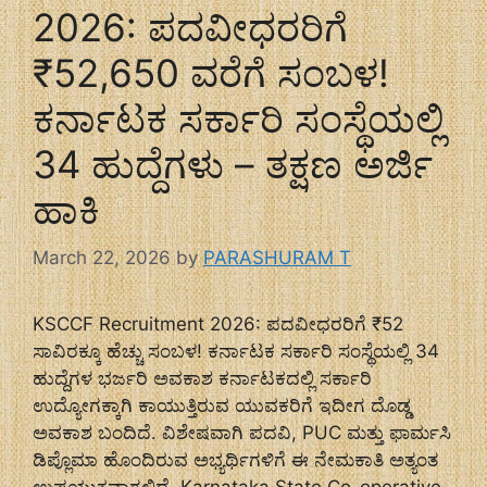
2026: ಪದವೀಧರರಿಗೆ
₹52,650 ವರೆಗೆ ಸಂಬಳ!
ಕರ್ನಾಟಕ ಸರ್ಕಾರಿ ಸಂಸ್ಥೆಯಲ್ಲಿ
34 ಹುದ್ದೆಗಳು – ತಕ್ಷಣ ಅರ್ಜಿ
ಹಾಕಿ
March 22, 2026
by
PARASHURAM T
KSCCF Recruitment 2026: ಪದವೀಧರರಿಗೆ ₹52
ಸಾವಿರಕ್ಕೂ ಹೆಚ್ಚು ಸಂಬಳ! ಕರ್ನಾಟಕ ಸರ್ಕಾರಿ ಸಂಸ್ಥೆಯಲ್ಲಿ 34
ಹುದ್ದೆಗಳ ಭರ್ಜರಿ ಅವಕಾಶ ಕರ್ನಾಟಕದಲ್ಲಿ ಸರ್ಕಾರಿ
ಉದ್ಯೋಗಕ್ಕಾಗಿ ಕಾಯುತ್ತಿರುವ ಯುವಕರಿಗೆ ಇದೀಗ ದೊಡ್ಡ
ಅವಕಾಶ ಬಂದಿದೆ. ವಿಶೇಷವಾಗಿ ಪದವಿ, PUC ಮತ್ತು ಫಾರ್ಮಸಿ
ಡಿಪ್ಲೊಮಾ ಹೊಂದಿರುವ ಅಭ್ಯರ್ಥಿಗಳಿಗೆ ಈ ನೇಮಕಾತಿ ಅತ್ಯಂತ