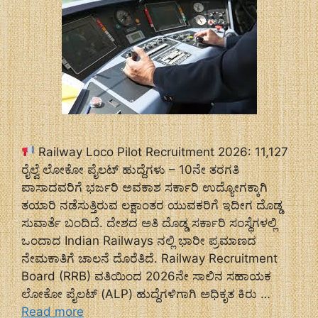
Railway Loco Pilot Recruitment 2026: 11,127
ರೈಲ್ವೆ ಲೋಕೋ ಪೈಲಟ್ ಹುದ್ದೆಗಳು – 10ನೇ ತರಗತಿ
ಪಾಸಾದವರಿಗೆ ಭರ್ಜರಿ ಅವಕಾಶ ಸರ್ಕಾರಿ ಉದ್ಯೋಗಕ್ಕಾಗಿ
ತಯಾರಿ ನಡೆಸುತ್ತಿರುವ ಲಕ್ಷಾಂತರ ಯುವಕರಿಗೆ ಇದೀಗ ದೊಡ್ಡ
ಸುವಾರ್ತೆ ಬಂದಿದೆ. ದೇಶದ ಅತಿ ದೊಡ್ಡ ಸರ್ಕಾರಿ ಸಂಸ್ಥೆಗಳಲ್ಲಿ
ಒಂದಾದ Indian Railways ನಲ್ಲಿ ಭಾರೀ ಪ್ರಮಾಣದ
ನೇಮಕಾತಿಗೆ ಚಾಲನೆ ದೊರೆತಿದೆ. Railway Recruitment
Board (RRB) ವತಿಯಿಂದ 2026ನೇ ಸಾಲಿನ ಸಹಾಯಕ
ಲೋಕೋ ಪೈಲಟ್ (ALP) ಹುದ್ದೆಗಳಿಗಾಗಿ ಅಧಿಕೃತ ಕಿರು …
Read more