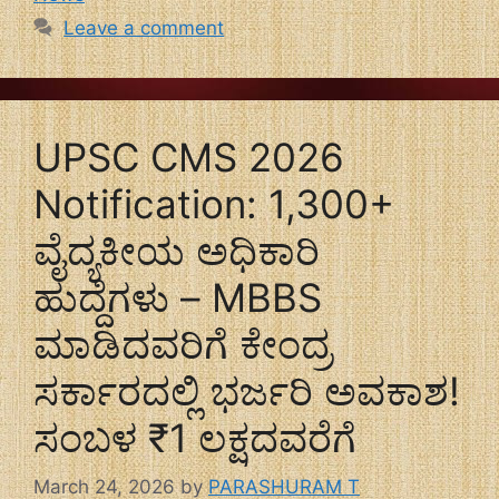
Leave a comment
UPSC CMS 2026
Notification: 1,300+
ವೈದ್ಯಕೀಯ ಅಧಿಕಾರಿ
ಹುದ್ದೆಗಳು – MBBS
ಮಾಡಿದವರಿಗೆ ಕೇಂದ್ರ
ಸರ್ಕಾರದಲ್ಲಿ ಭರ್ಜರಿ ಅವಕಾಶ!
ಸಂಬಳ ₹1 ಲಕ್ಷದವರೆಗೆ
March 24, 2026
by
PARASHURAM T