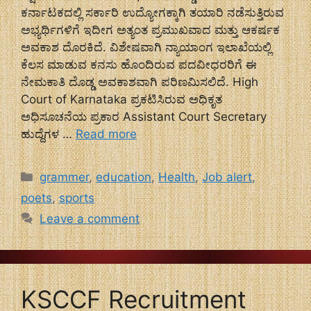
ಕರ್ನಾಟಕದಲ್ಲಿ ಸರ್ಕಾರಿ ಉದ್ಯೋಗಕ್ಕಾಗಿ ತಯಾರಿ ನಡೆಸುತ್ತಿರುವ
ಅಭ್ಯರ್ಥಿಗಳಿಗೆ ಇದೀಗ ಅತ್ಯಂತ ಪ್ರಮುಖವಾದ ಮತ್ತು ಆಕರ್ಷಕ
ಅವಕಾಶ ದೊರಕಿದೆ. ವಿಶೇಷವಾಗಿ ನ್ಯಾಯಾಂಗ ಇಲಾಖೆಯಲ್ಲಿ
ಕೆಲಸ ಮಾಡುವ ಕನಸು ಹೊಂದಿರುವ ಪದವೀಧರರಿಗೆ ಈ
ನೇಮಕಾತಿ ದೊಡ್ಡ ಅವಕಾಶವಾಗಿ ಪರಿಣಮಿಸಲಿದೆ. High
Court of Karnataka ಪ್ರಕಟಿಸಿರುವ ಅಧಿಕೃತ
ಅಧಿಸೂಚನೆಯ ಪ್ರಕಾರ Assistant Court Secretary
ಹುದ್ದೆಗಳ …
Read more
Categories
grammer
,
education
,
Health
,
Job alert
,
poets
,
sports
Leave a comment
KSCCF Recruitment