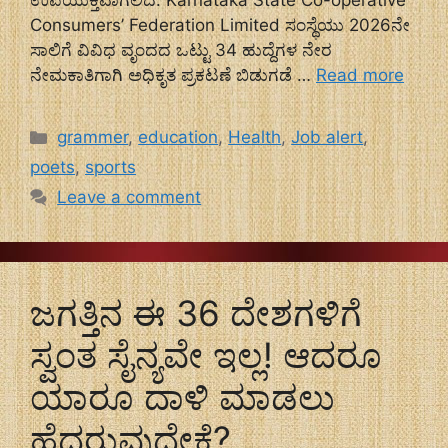
ಉಪಯುಕ್ತವಾಗಲಿದೆ. Karnataka State Co-operative
Consumers’ Federation Limited ಸಂಸ್ಥೆಯು 2026ನೇ
ಸಾಲಿಗೆ ವಿವಿಧ ವೃಂದದ ಒಟ್ಟು 34 ಹುದ್ದೆಗಳ ನೇರ
ನೇಮಕಾತಿಗಾಗಿ ಅಧಿಕೃತ ಪ್ರಕಟಣೆ ಬಿಡುಗಡೆ …
Read more
Categories
grammer
,
education
,
Health
,
Job alert
,
poets
,
sports
Leave a comment
ಜಗತ್ತಿನ ಈ 36 ದೇಶಗಳಿಗೆ
ಸ್ವಂತ ಸೈನ್ಯವೇ ಇಲ್ಲ! ಆದರೂ
ಯಾರೂ ದಾಳಿ ಮಾಡಲು
ಹೆದರುವುದೇಕೆ?