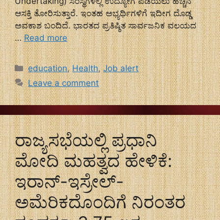
Undertaking) ಸಂಸ್ಥೆಗಳಲ್ಲಿ ಉದ್ಯೋಗ ಪಡೆಯಲು ಹೆಚ್ಚಿನ
ಆಸಕ್ತಿ ತೋರಿಸುತ್ತಾರೆ. ಇಂತಹ ಅಭ್ಯರ್ಥಿಗಳಿಗೆ ಇದೀಗ ದೊಡ್ಡ
ಅವಕಾಶ ಬಂದಿದೆ. ಭಾರತದ ಪ್ರತಿಷ್ಠಿತ ಸಾರ್ವಜನಿಕ ವಲಯದ
…
Read more
Categories
education
,
Health
,
Job alert
Leave a comment
ರಾಜ್ಯಸಭೆಯಲ್ಲಿ ಪ್ರಧಾನಿ
ಮೋದಿ ಮಹತ್ವದ ಹೇಳಿಕೆ:
ಇರಾನ್-ಇಸ್ರೇಲ್-
ಅಮೆರಿಕದೊಂದಿಗೆ ನಿರಂತರ