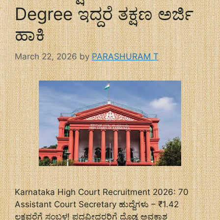
Degree ಇದ್ದರೆ ತಕ್ಷಣ ಅರ್ಜಿ
ಹಾಕಿ
March 22, 2026
by
PARASHURAM T
Karnataka High Court Recruitment 2026: 70
Assistant Court Secretary ಹುದ್ದೆಗಳು – ₹1.42
ಲಕ್ಷವರೆಗೆ ಸಂಬಳ! ಪದವೀಧರರಿಗೆ ದೊಡ್ಡ ಅವಕಾಶ