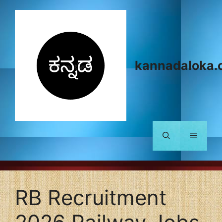
Skip
to
content
kannadaloka.
Menu
RB Recruitment