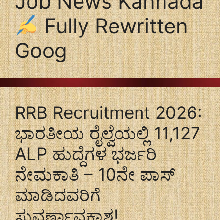
Job News Kannada
Fully Rewritten
Goog
RRB Recruitment 2026:
ಭಾರತೀಯ ರೈಲ್ವೆಯಲ್ಲಿ 11,127
ALP ಹುದ್ದೆಗಳ ಭರ್ಜರಿ
ನೇಮಕಾತಿ – 10ನೇ ಪಾಸ್
ಮಾಡಿದವರಿಗೆ
ಸುವರ್ಣಾವಕಾಶ!