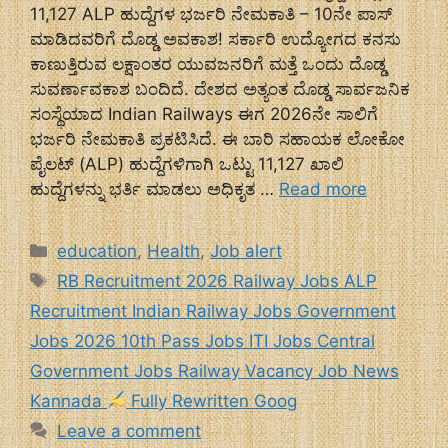
11,127 ALP ಹುದ್ದೆಗಳ ಭರ್ಜರಿ ನೇಮಕಾತಿ – 10ನೇ ಪಾಸ್
ಮಾಡಿದವರಿಗೆ ದೊಡ್ಡ ಅವಕಾಶ! ಸರ್ಕಾರಿ ಉದ್ಯೋಗದ ಕನಸು
ಕಾಣುತ್ತಿರುವ ಲಕ್ಷಾಂತರ ಯುವಜನರಿಗೆ ಮತ್ತೆ ಒಂದು ದೊಡ್ಡ
ಸುವರ್ಣಾವಕಾಶ ಬಂದಿದೆ. ದೇಶದ ಅತ್ಯಂತ ದೊಡ್ಡ ಸಾರ್ವಜನಿಕ
ಸಂಸ್ಥೆಯಾದ Indian Railways ಈಗ 2026ನೇ ಸಾಲಿಗೆ
ಭರ್ಜರಿ ನೇಮಕಾತಿ ಪ್ರಕಟಿಸಿದೆ. ಈ ಬಾರಿ ಸಹಾಯಕ ಲೋಕೋ
ಪೈಲಟ್ (ALP) ಹುದ್ದೆಗಳಿಗಾಗಿ ಒಟ್ಟು 11,127 ಖಾಲಿ
ಹುದ್ದೆಗಳನ್ನು ಭರ್ತಿ ಮಾಡಲು ಅಧಿಕೃತ …
Read more
Categories
education
,
Health
,
Job alert
Tags
RB Recruitment 2026 Railway Jobs ALP
Recruitment Indian Railway Jobs Government
Jobs 2026 10th Pass Jobs ITI Jobs Central
Government Jobs Railway Vacancy Job News
Kannada
Fully Rewritten Goog
Leave a comment