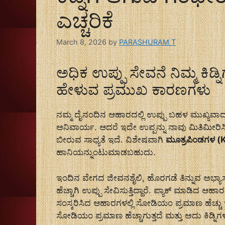
ಎಚ್ಚರಿಕೆ
March 8, 2026
by
PARASHURAM T
ಅಧಿಕ ಉಪ್ಪು ಸೇವನೆ ನಿಮ್ಮ ಕಿಡ್ನ
ಹೇಳುವ ಪ್ರಮುಖ ಕಾರಣಗಳು
ನಮ್ಮ ದೈನಂದಿನ ಆಹಾರದಲ್ಲಿ ಉಪ್ಪು ಬಹಳ ಮುಖ್ಯವಾದ ಪ
ಅನಿವಾರ್ಯ. ಆದರೆ ಇದೇ ಉಪ್ಪನ್ನು ನಾವು ಮಿತಿಮೀರ
ಬೀರುವ ಸಾಧ್ಯತೆ ಇದೆ. ವಿಶೇಷವಾಗಿ
ಮೂತ್ರಪಿಂಡಗಳ (
ಹಾನಿಯನ್ನುಂಟುಮಾಡಬಹುದು.
ಇಂದಿನ ವೇಗದ ಜೀವನಶೈಲಿ, ಹೊರಗಡೆ ತಿನ್ನುವ ಅಭ್ಯಾ
ಹೆಚ್ಚಾಗಿ ಉಪ್ಪು ಸೇವಿಸುತ್ತಿದ್ದಾರೆ. ಪ್ಯಾಕ್ ಮಾಡಿದ ಆಹ
ಸಂಸ್ಕರಿಸಿದ ಆಹಾರಗಳಲ್ಲಿ ಸೋಡಿಯಂ ಪ್ರಮಾಣ ಹೆಚ್ಚು ಇ
ಸೋಡಿಯಂ ಪ್ರಮಾಣ ಹೆಚ್ಚಾಗುತ್ತದೆ ಮತ್ತು ಅದು ಕಿಡ್ನಿ