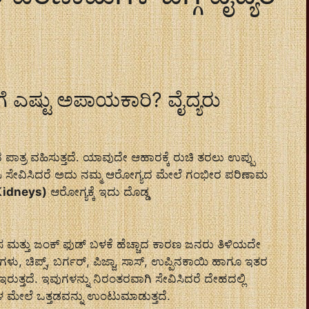
ಿಗೆ ಎಷ್ಟು ಅಪಾಯಕಾರಿ? ವೈದ್ಯರು
ಾತ್ರ ವಹಿಸುತ್ತದೆ. ಯಾವುದೇ ಆಹಾರಕ್ಕೆ ರುಚಿ ತರಲು ಉಪ್ಪು
ಿಸಿ ಸೇವಿಸಿದರೆ ಅದು ನಮ್ಮ ಆರೋಗ್ಯದ ಮೇಲೆ ಗಂಭೀರ ಪರಿಣಾಮ
Kidneys)
ಆರೋಗ್ಯಕ್ಕೆ ಇದು ದೊಡ್ಡ
ಸ ಮತ್ತು ಜಂಕ್ ಫುಡ್ ಬಳಕೆ ಹೆಚ್ಚಾದ ಕಾರಣ ಜನರು ತಿಳಿಯದೇ
ಾರಗಳು, ಚಿಪ್ಸ್, ಬರ್ಗರ್, ಪಿಜ್ಜಾ, ಸಾಸ್, ಉಪ್ಪಿನಕಾಯಿ ಹಾಗೂ ಇತರ
ರುತ್ತದೆ. ಇವುಗಳನ್ನು ನಿರಂತರವಾಗಿ ಸೇವಿಸಿದರೆ ದೇಹದಲ್ಲಿ
ಗಳ ಮೇಲೆ ಒತ್ತಡವನ್ನು ಉಂಟುಮಾಡುತ್ತದೆ.