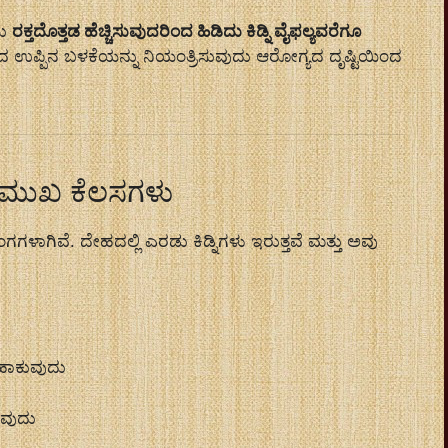
ಯು
ರಕ್ತದೊತ್ತಡ ಹೆಚ್ಚಿಸುವುದರಿಂದ ಹಿಡಿದು ಕಿಡ್ನಿ ವೈಫಲ್ಯವರೆಗೂ
 ಉಪ್ಪಿನ ಬಳಕೆಯನ್ನು ನಿಯಂತ್ರಿಸುವುದು ಆರೋಗ್ಯದ ದೃಷ್ಟಿಯಿಂದ
ಪ್ರಮುಖ ಕೆಲಸಗಳು
ಗಳಾಗಿವೆ. ದೇಹದಲ್ಲಿ ಎರಡು ಕಿಡ್ನಿಗಳು ಇರುತ್ತವೆ ಮತ್ತು ಅವು
ರಹಾಕುವುದು
ುವುದು