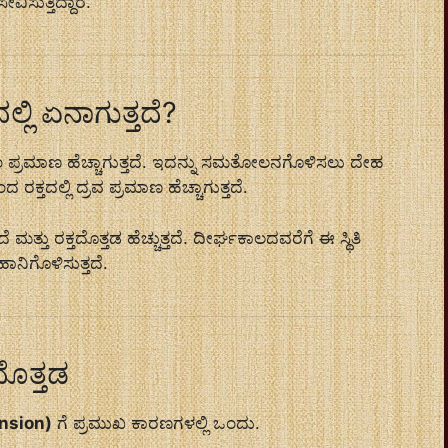
ಸುತ್ತಿದ್ದಾರೆ.
್ಲಿ ಏನಾಗುತ್ತದೆ?
ಂ ಪ್ರಮಾಣ ಹೆಚ್ಚಾಗುತ್ತದೆ. ಇದನ್ನು ಸಮತೋಲನಗೊಳಿಸಲು ದೇಹ
ದ ರಕ್ತದಲ್ಲಿ ದ್ರವ ಪ್ರಮಾಣ ಹೆಚ್ಚಾಗುತ್ತದೆ.
ಮತ್ತು ರಕ್ತದೊತ್ತಡ ಹೆಚ್ಚುತ್ತದೆ. ದೀರ್ಘಕಾಲದವರೆಗೆ ಈ ಸ್ಥಿತಿ
ಹಾನಿಗೊಳಿಸುತ್ತದೆ.
ದೊತ್ತಡ
tension)
ಗೆ ಪ್ರಮುಖ ಕಾರಣಗಳಲ್ಲಿ ಒಂದು.