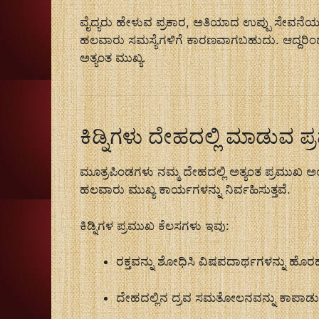
ವೈದ್ಯರು ಹೇಳುವ ಪ್ರಕಾರ, ಅತಿಯಾದ ಉಪ್ಪು ಸೇವನೆ
ಹಲವಾರು ಸಮಸ್ಯೆಗಳಿಗೆ ಕಾರಣವಾಗಬಹುದು. ಆದ್ದರಿಂದ
ಅತ್ಯಂತ ಮುಖ್ಯ.
ಕಿಡ್ನಿಗಳು ದೇಹದಲ್ಲಿ ಮಾಡುವ 
ಮೂತ್ರಪಿಂಡಗಳು ನಮ್ಮ ದೇಹದಲ್ಲಿ ಅತ್ಯಂತ ಪ್ರಮುಖ ಅಂಗ
ಹಲವಾರು ಮುಖ್ಯ ಕಾರ್ಯಗಳನ್ನು ನಿರ್ವಹಿಸುತ್ತವೆ.
ಕಿಡ್ನಿಗಳ ಪ್ರಮುಖ ಕೆಲಸಗಳು ಇವು:
ರಕ್ತವನ್ನು ಶೋಧಿಸಿ ವಿಷಪದಾರ್ಥಗಳನ್ನು ಹೊ
ದೇಹದಲ್ಲಿನ ದ್ರವ ಸಮತೋಲನವನ್ನು ಕಾಪಾಡ