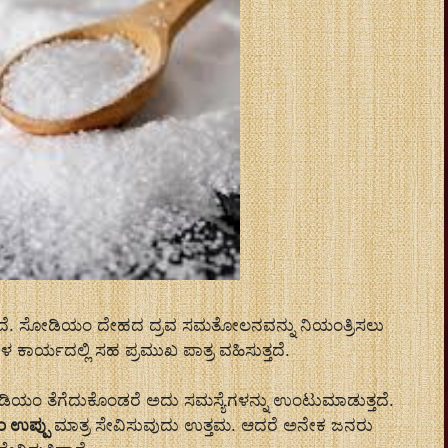
ದೆ. ಸೋಡಿಯಂ ದೇಹದ ದ್ರವ ಸಮತೋಲನವನ್ನು ನಿಯಂತ್ರಿಸಲು
ಕಾರ್ಯದಲ್ಲಿ ಸಹ ಪ್ರಮುಖ ಪಾತ್ರ ವಹಿಸುತ್ತದೆ.
 ಸೋಡಿಯಂ ತೆಗೆದುಕೊಂಡರೆ ಅದು ಸಮಸ್ಯೆಗಳನ್ನು ಉಂಟುಮಾಡುತ್ತದೆ.
ಾಂ ಉಪ್ಪು
ಮಾತ್ರ ಸೇವಿಸುವುದು ಉತ್ತಮ. ಆದರೆ ಅನೇಕ ಜನರು