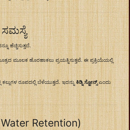
ಳ ಸಮಸ್ಯೆ
 ಹೆಚ್ಚಿಸುತ್ತದೆ.
ೂತ್ರದ ಮೂಲಕ ಹೊರಹಾಕಲು ಪ್ರಯತ್ನಿಸುತ್ತವೆ. ಈ ಪ್ರಕ್ರಿಯೆಯಲ್ಲಿ
ಿ ಕಲ್ಲುಗಳ ರೂಪದಲ್ಲಿ ಬೆಳೆಯುತ್ತದೆ. ಇದನ್ನು
ಕಿಡ್ನಿ ಸ್ಟೋನ್ಸ್
ಎಂದು
(Water Retention)