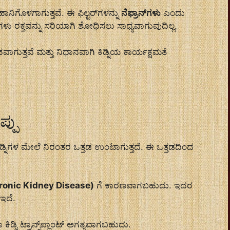
ಳು ಹಾನಿಗೊಳಗಾಗುತ್ತವೆ. ಈ ಫಿಲ್ಟರ್‌ಗಳನ್ನು
ನೆಫ್ರಾನ್‌ಗಳು
ಎಂದು
ಿಗಳು ರಕ್ತವನ್ನು ಸರಿಯಾಗಿ ಶೋಧಿಸಲು ಸಾಧ್ಯವಾಗುವುದಿಲ್ಲ.
ಾಗುತ್ತವೆ ಮತ್ತು ನಿಧಾನವಾಗಿ ಕಿಡ್ನಿಯ ಕಾರ್ಯಕ್ಷಮತೆ
ಪ್ಪು
ಿಡ್ನಿಗಳ ಮೇಲೆ ನಿರಂತರ ಒತ್ತಡ ಉಂಟಾಗುತ್ತದೆ. ಈ ಒತ್ತಡದಿಂದ
್ (Chronic Kidney Disease)
ಗೆ ಕಾರಣವಾಗಬಹುದು. ಇದರ
 ಇದೆ.
ಡ್ನಿ ಟ್ರಾನ್ಸ್‌ಪ್ಲಾಂಟ್ ಅಗತ್ಯವಾಗಬಹುದು.