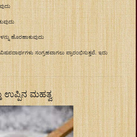
ುವುದು
ಡುವುದು
ಳನ್ನು ಹೊರಹಾಕುವುದು
ಲಿ ವಿಷಪದಾರ್ಥಗಳು ಸಂಗ್ರಹವಾಗಲು ಪ್ರಾರಂಭಿಸುತ್ತವೆ. ಇದು
 ಉಪ್ಪಿನ ಮಹತ್ವ