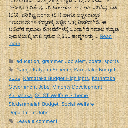
ರೂಪಿಸಲಾಗಿದೆ. ಮುಖ್ಯಮಂತ್ರಿ ಸಿದ್ದರಾಮಯ್ಯ ಮಂಡಿಸಿದ ಈ
ಬಜೆಟ್‌ನಲ್ಲಿ ವಿಶೇಷವಾಗಿ ಹಿಂದುಳಿದ ವರ್ಗಗಳು, ಪರಿಶಿಷ್ಟ ಜಾತಿ
(SC), ಪರಿಶಿಷ್ಟ ಪಂಗಡ (ST) ಹಾಗೂ ಅಲ್ಪಸಂಖ್ಯಾತ
ಸಮುದಾಯಗಳ ಕಲ್ಯಾಣಕ್ಕೆ ಹೆಚ್ಚಿನ ಒತ್ತು ನೀಡಲಾಗಿದೆ. ಈ
ಬಜೆಟ್‌ನ ಪ್ರಮುಖ ಘೋಷಣೆಗಳಲ್ಲಿ ಒಂದಾಗಿದೆ ಸಮಾಜ ಕಲ್ಯಾಣ
ಇಲಾಖೆಯಲ್ಲಿ ಖಾಲಿ ಇರುವ 2,500 ಹುದ್ದೆಗಳನ್ನು …
Read
more
Categories
education
,
grammer
,
Job alert
,
poets
,
sports
Tags
Ganga Kalyana Scheme
,
Karnataka Budget
2026
,
Karnataka Budget Highlights
,
Karnataka
Government Jobs
,
Minority Development
Karnataka
,
SC ST Welfare Scheme
,
Siddaramaiah Budget
,
Social Welfare
Department Jobs
Leave a comment