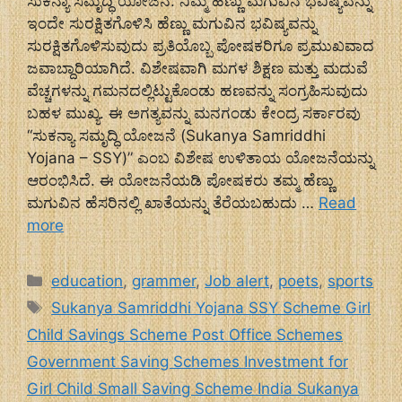
ಸುಕನ್ಯಾ ಸಮೃದ್ಧಿ ಯೋಜನೆ: ನಿಮ್ಮ ಹೆಣ್ಣು ಮಗುವಿನ ಭವಿಷ್ಯವನ್ನು
ಇಂದೇ ಸುರಕ್ಷಿತಗೊಳಿಸಿ ಹೆಣ್ಣು ಮಗುವಿನ ಭವಿಷ್ಯವನ್ನು
ಸುರಕ್ಷಿತಗೊಳಿಸುವುದು ಪ್ರತಿಯೊಬ್ಬ ಪೋಷಕರಿಗೂ ಪ್ರಮುಖವಾದ
ಜವಾಬ್ದಾರಿಯಾಗಿದೆ. ವಿಶೇಷವಾಗಿ ಮಗಳ ಶಿಕ್ಷಣ ಮತ್ತು ಮದುವೆ
ವೆಚ್ಚಗಳನ್ನು ಗಮನದಲ್ಲಿಟ್ಟುಕೊಂಡು ಹಣವನ್ನು ಸಂಗ್ರಹಿಸುವುದು
ಬಹಳ ಮುಖ್ಯ. ಈ ಅಗತ್ಯವನ್ನು ಮನಗಂಡು ಕೇಂದ್ರ ಸರ್ಕಾರವು
“ಸುಕನ್ಯಾ ಸಮೃದ್ಧಿ ಯೋಜನೆ (Sukanya Samriddhi
Yojana – SSY)” ಎಂಬ ವಿಶೇಷ ಉಳಿತಾಯ ಯೋಜನೆಯನ್ನು
ಆರಂಭಿಸಿದೆ. ಈ ಯೋಜನೆಯಡಿ ಪೋಷಕರು ತಮ್ಮ ಹೆಣ್ಣು
ಮಗುವಿನ ಹೆಸರಿನಲ್ಲಿ ಖಾತೆಯನ್ನು ತೆರೆಯಬಹುದು …
Read
more
Categories
education
,
grammer
,
Job alert
,
poets
,
sports
Tags
Sukanya Samriddhi Yojana SSY Scheme Girl
Child Savings Scheme Post Office Schemes
Government Saving Schemes Investment for
Girl Child Small Saving Scheme India Sukanya