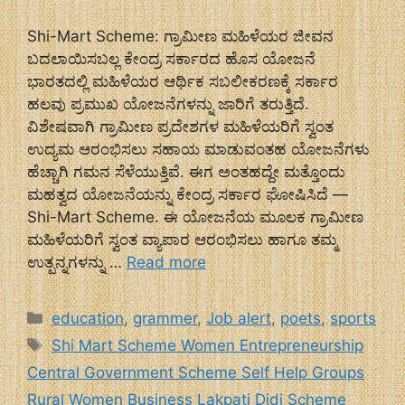
Shi-Mart Scheme: ಗ್ರಾಮೀಣ ಮಹಿಳೆಯರ ಜೀವನ
ಬದಲಾಯಿಸಬಲ್ಲ ಕೇಂದ್ರ ಸರ್ಕಾರದ ಹೊಸ ಯೋಜನೆ
ಭಾರತದಲ್ಲಿ ಮಹಿಳೆಯರ ಆರ್ಥಿಕ ಸಬಲೀಕರಣಕ್ಕೆ ಸರ್ಕಾರ
ಹಲವು ಪ್ರಮುಖ ಯೋಜನೆಗಳನ್ನು ಜಾರಿಗೆ ತರುತ್ತಿದೆ.
ವಿಶೇಷವಾಗಿ ಗ್ರಾಮೀಣ ಪ್ರದೇಶಗಳ ಮಹಿಳೆಯರಿಗೆ ಸ್ವಂತ
ಉದ್ಯಮ ಆರಂಭಿಸಲು ಸಹಾಯ ಮಾಡುವಂತಹ ಯೋಜನೆಗಳು
ಹೆಚ್ಚಾಗಿ ಗಮನ ಸೆಳೆಯುತ್ತಿವೆ. ಈಗ ಅಂತಹದ್ದೇ ಮತ್ತೊಂದು
ಮಹತ್ವದ ಯೋಜನೆಯನ್ನು ಕೇಂದ್ರ ಸರ್ಕಾರ ಘೋಷಿಸಿದೆ —
Shi-Mart Scheme. ಈ ಯೋಜನೆಯ ಮೂಲಕ ಗ್ರಾಮೀಣ
ಮಹಿಳೆಯರಿಗೆ ಸ್ವಂತ ವ್ಯಾಪಾರ ಆರಂಭಿಸಲು ಹಾಗೂ ತಮ್ಮ
ಉತ್ಪನ್ನಗಳನ್ನು …
Read more
Categories
education
,
grammer
,
Job alert
,
poets
,
sports
Tags
Shi Mart Scheme Women Entrepreneurship
Central Government Scheme Self Help Groups
Rural Women Business Lakpati Didi Scheme