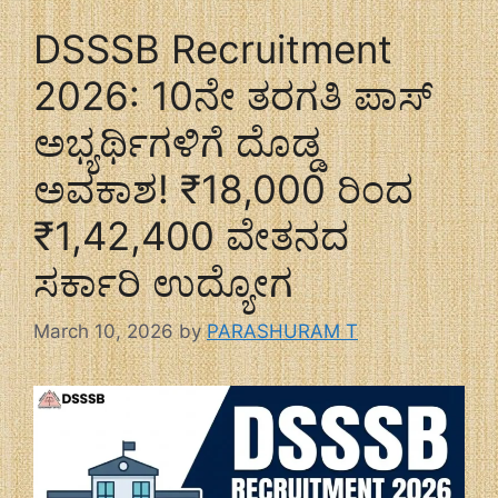
DSSSB Recruitment
2026: 10ನೇ ತರಗತಿ ಪಾಸ್
ಅಭ್ಯರ್ಥಿಗಳಿಗೆ ದೊಡ್ಡ
ಅವಕಾಶ! ₹18,000 ರಿಂದ
₹1,42,400 ವೇತನದ
ಸರ್ಕಾರಿ ಉದ್ಯೋಗ
March 10, 2026
by
PARASHURAM T