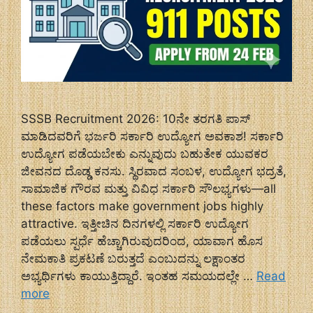
SSSB Recruitment 2026: 10ನೇ ತರಗತಿ ಪಾಸ್
ಮಾಡಿದವರಿಗೆ ಭರ್ಜರಿ ಸರ್ಕಾರಿ ಉದ್ಯೋಗ ಅವಕಾಶ! ಸರ್ಕಾರಿ
ಉದ್ಯೋಗ ಪಡೆಯಬೇಕು ಎನ್ನುವುದು ಬಹುತೇಕ ಯುವಕರ
ಜೀವನದ ದೊಡ್ಡ ಕನಸು. ಸ್ಥಿರವಾದ ಸಂಬಳ, ಉದ್ಯೋಗ ಭದ್ರತೆ,
ಸಾಮಾಜಿಕ ಗೌರವ ಮತ್ತು ವಿವಿಧ ಸರ್ಕಾರಿ ಸೌಲಭ್ಯಗಳು—all
these factors make government jobs highly
attractive. ಇತ್ತೀಚಿನ ದಿನಗಳಲ್ಲಿ ಸರ್ಕಾರಿ ಉದ್ಯೋಗ
ಪಡೆಯಲು ಸ್ಪರ್ಧೆ ಹೆಚ್ಚಾಗಿರುವುದರಿಂದ, ಯಾವಾಗ ಹೊಸ
ನೇಮಕಾತಿ ಪ್ರಕಟಣೆ ಬರುತ್ತದೆ ಎಂಬುದನ್ನು ಲಕ್ಷಾಂತರ
ಅಭ್ಯರ್ಥಿಗಳು ಕಾಯುತ್ತಿದ್ದಾರೆ. ಇಂತಹ ಸಮಯದಲ್ಲೇ …
Read
more