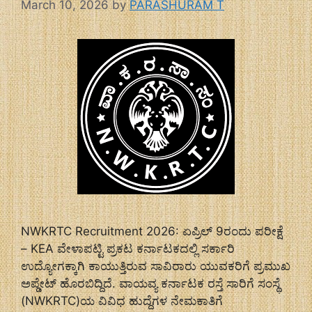
March 10, 2026
by
PARASHURAM T
NWKRTC Recruitment 2026: ಏಪ್ರಿಲ್ 9ರಂದು ಪರೀಕ್ಷೆ
– KEA ವೇಳಾಪಟ್ಟಿ ಪ್ರಕಟ ಕರ್ನಾಟಕದಲ್ಲಿ ಸರ್ಕಾರಿ
ಉದ್ಯೋಗಕ್ಕಾಗಿ ಕಾಯುತ್ತಿರುವ ಸಾವಿರಾರು ಯುವಕರಿಗೆ ಪ್ರಮುಖ
ಅಪ್ಡೇಟ್ ಹೊರಬಿದ್ದಿದೆ. ವಾಯವ್ಯ ಕರ್ನಾಟಕ ರಸ್ತೆ ಸಾರಿಗೆ ಸಂಸ್ಥೆ
(NWKRTC)ಯ ವಿವಿಧ ಹುದ್ದೆಗಳ ನೇಮಕಾತಿಗೆ