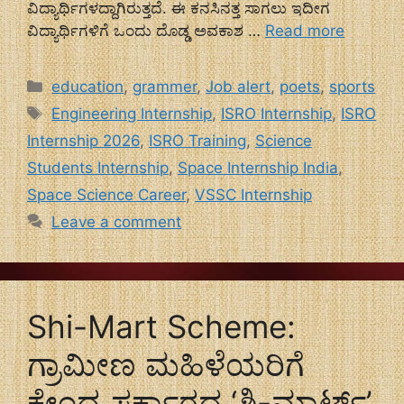
ವಿದ್ಯಾರ್ಥಿಗಳದ್ದಾಗಿರುತ್ತದೆ. ಈ ಕನಸಿನತ್ತ ಸಾಗಲು ಇದೀಗ
ವಿದ್ಯಾರ್ಥಿಗಳಿಗೆ ಒಂದು ದೊಡ್ಡ ಅವಕಾಶ …
Read more
Categories
education
,
grammer
,
Job alert
,
poets
,
sports
Tags
Engineering Internship
,
ISRO Internship
,
ISRO
Internship 2026
,
ISRO Training
,
Science
Students Internship
,
Space Internship India
,
Space Science Career
,
VSSC Internship
Leave a comment
Shi-Mart Scheme:
ಗ್ರಾಮೀಣ ಮಹಿಳೆಯರಿಗೆ
ಕೇಂದ್ರ ಸರ್ಕಾರದ ‘ಶಿ-ಮಾರ್ಟ್’