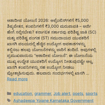
ಆಶಾದೀಪ ಯೋಜನೆ 2026: ಅಪ್ರೆಂಟಿಸ್‌ಗಳಿಗೆ ₹5,000
ಶಿಷ್ಯವೇತನ, ಕಂಪನಿಗಳಿಗೆ ₹3,000 ಮರುಪಾವತಿ – ಅರ್ಜಿ
ಹೇಗೆ ಸಲ್ಲಿಸಬೇಕು? ಕರ್ನಾಟಕ ಸರ್ಕಾರವು ಪರಿಶಿಷ್ಟ ಜಾತಿ (SC)
ಮತ್ತು ಪರಿಶಿಷ್ಟ ಪಂಗಡ (ST) ಸಮುದಾಯದ ಯುವಕರಿಗೆ
ಖಾಸಗಿ ವಲಯದಲ್ಲಿ ಹೆಚ್ಚಿನ ಉದ್ಯೋಗ ಅವಕಾಶಗಳನ್ನು
ಕಲ್ಪಿಸಲು ಹಲವು ಯೋಜನೆಗಳನ್ನು ಜಾರಿಗೆ ತಂದಿದೆ. ಅವುಗಳಲ್ಲಿ
ಪ್ರಮುಖವಾದುದು “ಆಶಾದೀಪ ಯೋಜನೆ”. ಈ ಯೋಜನೆಯ
ಮುಖ್ಯ ಉದ್ದೇಶ ಯುವಕರಿಗೆ ಉದ್ಯೋಗ ನೀಡುವುದಷ್ಟೇ ಅಲ್ಲ,
ಖಾಸಗಿ ಕಂಪನಿಗಳನ್ನು ಸಹ ಉದ್ಯೋಗ ನೀಡಲು
ಪ್ರೋತ್ಸಾಹಿಸುವುದು. ಹಲವಾರು ಸಂದರ್ಭಗಳಲ್ಲಿ ಖಾಸಗಿ …
Read more
Categories
education
,
grammer
,
Job alert
,
poets
,
sports
Tags
Ashadeepa Yojane Karnataka Government