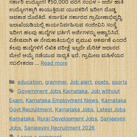
ಸರ್ಕಾರಿ ಉದ್ಯೋಗ! ₹50,000 ವರೆಗೆ ಸಂಬಳ – ಅರ್ಜಿ ಹಾಕಿ
ಉದ್ಯೋಗಕ್ಕಾಗಿ ಕಾಯುತ್ತಿರುವ ಯುವಕರಿಗೆ ಇದೀಗ ದೊಡ್ಡ
ಅವಕಾಶ ದೊರೆತಿದೆ. ಕರ್ನಾಟಕ ಸರ್ಕಾರದ ಗ್ರಾಮೀಣಾಭಿವೃದ್ಧಿ
ಇಲಾಖೆಯಡಿಯಲ್ಲಿ ಕಾರ್ಯನಿರ್ವಹಿಸುವ ಸಂಜೀವಿನಿ ಸಂಸ್ಥೆ
ಇದೀಗ ಹಲವು ಹುದ್ದೆಗಳ ಭರ್ತಿಗೆ ಅರ್ಜಿಗಳನ್ನು ಆಹ್ವಾನಿಸಿದೆ.
ವಿಶೇಷವಾಗಿ ಈ ನೇಮಕಾತಿಯಲ್ಲಿನ ಪ್ರಮುಖ ಆಕರ್ಷಣೆ ಎಂದರೆ
ಕೆಲವು ಹುದ್ದೆಗಳಿಗೆ ಲಿಖಿತ ಪರೀಕ್ಷೆ ಇಲ್ಲದೇ ಮೆರಿಟ್ ಆಧಾರದ
ಮೇಲೆ ಆಯ್ಕೆ ನಡೆಯುವ ಸಾಧ್ಯತೆ ಇದೆ. ಗ್ರಾಮೀಣ ಮಹಿಳೆಯರ
ಸಬಲೀಕರಣ …
Read more
Categories
education
,
grammer
,
Job alert
,
poets
,
sports
Tags
Government Jobs Karnataka
,
Job without
Exam
,
Karnataka Employment News
,
Karnataka
Govt Recruitment
,
Karnataka Jobs
,
Latest Jobs
Karnataka
,
Rural Development Jobs
,
Sanjeevini
Jobs
,
Sanjeevini Recruitment 2026