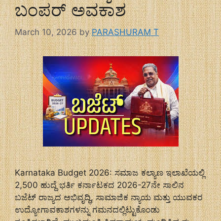
ಬಂಪರ್ ಅವಕಾಶ
March 10, 2026
by
PARASHURAM T
Karnataka Budget 2026: ಸಮಾಜ ಕಲ್ಯಾಣ ಇಲಾಖೆಯಲ್ಲಿ
2,500 ಹುದ್ದೆ ಭರ್ತಿ ಕರ್ನಾಟಕದ 2026-27ನೇ ಸಾಲಿನ
ಬಜೆಟ್ ರಾಜ್ಯದ ಅಭಿವೃದ್ಧಿ, ಸಾಮಾಜಿಕ ನ್ಯಾಯ ಮತ್ತು ಯುವಕರ
ಉದ್ಯೋಗಾವಕಾಶಗಳನ್ನು ಗಮನದಲ್ಲಿಟ್ಟುಕೊಂಡು