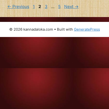
Page
Page
Page
Page
←
Previous
1
2
3
…
5
Next
→
© 2026 kannadaloka.com
• Built with
GeneratePress