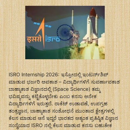
ISRO Internship 2026: ಇಸ್ರೋದಲ್ಲಿ ಇಂಟರ್ನ್‌ಶಿಪ್
ಮಾಡುವ ಭರ್ಜರಿ ಅವಕಾಶ – ವಿದ್ಯಾರ್ಥಿಗಳಿಗೆ ಸುವರ್ಣಾವಕಾಶ
ಬಾಹ್ಯಾಕಾಶ ವಿಜ್ಞಾನದಲ್ಲಿ (Space Science) ತಮ್ಮ
ಭವಿಷ್ಯವನ್ನು ಕಟ್ಟಿಕೊಳ್ಳಬೇಕು ಎಂಬ ಕನಸು ಅನೇಕ
ವಿದ್ಯಾರ್ಥಿಗಳಿಗೆ ಇರುತ್ತದೆ. ರಾಕೆಟ್ ಉಡಾವಣೆ, ಉಪಗ್ರಹ
ತಂತ್ರಜ್ಞಾನ, ಬಾಹ್ಯಾಕಾಶ ಸಂಶೋಧನೆ ಮುಂತಾದ ಕ್ಷೇತ್ರಗಳಲ್ಲಿ
ಕೆಲಸ ಮಾಡುವ ಆಸೆ ಇದ್ದರೆ ಭಾರತದ ಅತ್ಯಂತ ಪ್ರತಿಷ್ಠಿತ ವಿಜ್ಞಾನ
ಸಂಸ್ಥೆಯಾದ ISRO ನಲ್ಲಿ ಕೆಲಸ ಮಾಡುವ ಕನಸು ಬಹುತೇಕ