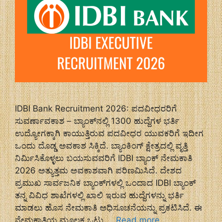
IDBI Bank Recruitment 2026: ಪದವೀಧರರಿಗೆ
ಸುವರ್ಣಾವಕಾಶ – ಬ್ಯಾಂಕ್‌ನಲ್ಲಿ 1300 ಹುದ್ದೆಗಳ ಭರ್ತಿ
ಉದ್ಯೋಗಕ್ಕಾಗಿ ಕಾಯುತ್ತಿರುವ ಪದವೀಧರ ಯುವಕರಿಗೆ ಇದೀಗ
ಒಂದು ದೊಡ್ಡ ಅವಕಾಶ ಸಿಕ್ಕಿದೆ. ಬ್ಯಾಂಕಿಂಗ್ ಕ್ಷೇತ್ರದಲ್ಲಿ ವೃತ್ತಿ
ನಿರ್ಮಿಸಿಕೊಳ್ಳಲು ಬಯಸುವವರಿಗೆ IDBI ಬ್ಯಾಂಕ್ ನೇಮಕಾತಿ
2026 ಅತ್ಯುತ್ತಮ ಅವಕಾಶವಾಗಿ ಪರಿಣಮಿಸಿದೆ. ದೇಶದ
ಪ್ರಮುಖ ಸಾರ್ವಜನಿಕ ಬ್ಯಾಂಕ್‌ಗಳಲ್ಲಿ ಒಂದಾದ IDBI ಬ್ಯಾಂಕ್
ತನ್ನ ವಿವಿಧ ಶಾಖೆಗಳಲ್ಲಿ ಖಾಲಿ ಇರುವ ಹುದ್ದೆಗಳನ್ನು ಭರ್ತಿ
ಮಾಡಲು ಹೊಸ ನೇಮಕಾತಿ ಅಧಿಸೂಚನೆಯನ್ನು ಪ್ರಕಟಿಸಿದೆ. ಈ
ನೇಮಕಾತಿಯ ಮೂಲಕ ಒಟ್ಟು …
Read more