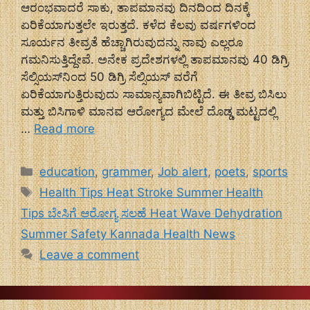
ಆರಂಭವಾದರೆ ಸಾಕು, ತಾಪಮಾನವು ದಿನದಿಂದ ದಿನಕ್ಕೆ
ಏರಿಕೆಯಾಗುತ್ತಲೇ ಇರುತ್ತದೆ. ಕಳೆದ ಕೆಲವು ವರ್ಷಗಳಿಂದ
ಸೂರ್ಯನ ತೀವ್ರತೆ ಹೆಚ್ಚಾಗಿರುವುದನ್ನು ನಾವು ಎಲ್ಲರೂ
ಗಮನಿಸುತ್ತಿದ್ದೇವೆ. ಅನೇಕ ಪ್ರದೇಶಗಳಲ್ಲಿ ತಾಪಮಾನವು 40 ಡಿಗ್ರಿ
ಸೆಲ್ಸಿಯಸ್‌ನಿಂದ 50 ಡಿಗ್ರಿ ಸೆಲ್ಸಿಯಸ್ ವರೆಗೆ
ಏರಿಕೆಯಾಗುತ್ತಿರುವುದು ಸಾಮಾನ್ಯವಾಗಿಬಿಟ್ಟಿದೆ. ಈ ತೀವ್ರ ಬಿಸಿಲು
ಮತ್ತು ಬಿಸಿಗಾಳಿ ಮಾನವ ಆರೋಗ್ಯದ ಮೇಲೆ ದೊಡ್ಡ ಮಟ್ಟದಲ್ಲಿ
…
Read more
Categories
education
,
grammer
,
Job alert
,
poets
,
sports
Tags
Health Tips Heat Stroke Summer Health
Tips ಬೇಸಿಗೆ ಆರೋಗ್ಯ ಸಲಹೆ Heat Wave Dehydration
Summer Safety Kannada Health News
Leave a comment