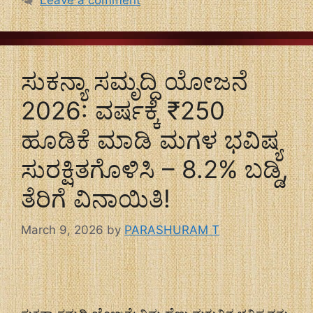
Leave a comment
ಸುಕನ್ಯಾ ಸಮೃದ್ಧಿ ಯೋಜನೆ
2026: ವರ್ಷಕ್ಕೆ ₹250
ಹೂಡಿಕೆ ಮಾಡಿ ಮಗಳ ಭವಿಷ್ಯ
ಸುರಕ್ಷಿತಗೊಳಿಸಿ – 8.2% ಬಡ್ಡಿ,
ತೆರಿಗೆ ವಿನಾಯಿತಿ!
March 9, 2026
by
PARASHURAM T