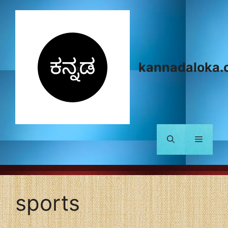
Skip
to
content
kannadaloka.
Menu
sports