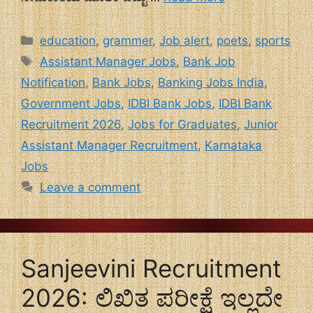
Categories
education
,
grammer
,
Job alert
,
poets
,
sports
Tags
Assistant Manager Jobs
,
Bank Job
Notification
,
Bank Jobs
,
Banking Jobs India
,
Government Jobs
,
IDBI Bank Jobs
,
IDBI Bank
Recruitment 2026
,
Jobs for Graduates
,
Junior
Assistant Manager Recruitment
,
Karnataka
Jobs
Leave a comment
Sanjeevini Recruitment
2026: ಲಿಖಿತ ಪರೀಕ್ಷೆ ಇಲ್ಲದೇ