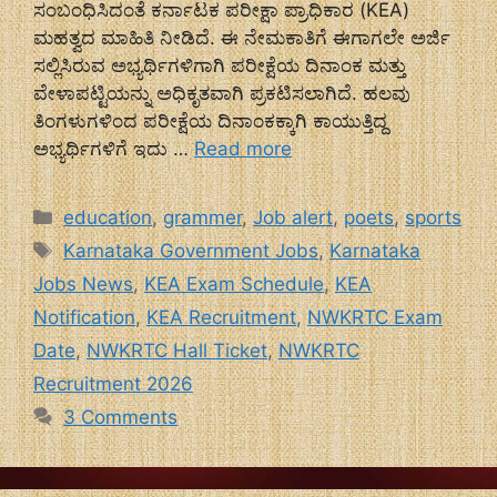
ಸಂಬಂಧಿಸಿದಂತೆ ಕರ್ನಾಟಕ ಪರೀಕ್ಷಾ ಪ್ರಾಧಿಕಾರ (KEA)
ಮಹತ್ವದ ಮಾಹಿತಿ ನೀಡಿದೆ. ಈ ನೇಮಕಾತಿಗೆ ಈಗಾಗಲೇ ಅರ್ಜಿ
ಸಲ್ಲಿಸಿರುವ ಅಭ್ಯರ್ಥಿಗಳಿಗಾಗಿ ಪರೀಕ್ಷೆಯ ದಿನಾಂಕ ಮತ್ತು
ವೇಳಾಪಟ್ಟಿಯನ್ನು ಅಧಿಕೃತವಾಗಿ ಪ್ರಕಟಿಸಲಾಗಿದೆ. ಹಲವು
ತಿಂಗಳುಗಳಿಂದ ಪರೀಕ್ಷೆಯ ದಿನಾಂಕಕ್ಕಾಗಿ ಕಾಯುತ್ತಿದ್ದ
ಅಭ್ಯರ್ಥಿಗಳಿಗೆ ಇದು …
Read more
Categories
education
,
grammer
,
Job alert
,
poets
,
sports
Tags
Karnataka Government Jobs
,
Karnataka
Jobs News
,
KEA Exam Schedule
,
KEA
Notification
,
KEA Recruitment
,
NWKRTC Exam
Date
,
NWKRTC Hall Ticket
,
NWKRTC
Recruitment 2026
3 Comments