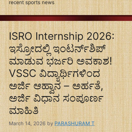
recent sports news
ISRO Internship 2026:
ಇಸ್ರೋದಲ್ಲಿ ಇಂಟರ್ನ್‌ಶಿಪ್
ಮಾಡುವ ಭರ್ಜರಿ ಅವಕಾಶ!
VSSC ವಿದ್ಯಾರ್ಥಿಗಳಿಂದ
ಅರ್ಜಿ ಆಹ್ವಾನ – ಅರ್ಹತೆ,
ಅರ್ಜಿ ವಿಧಾನ ಸಂಪೂರ್ಣ
ಮಾಹಿತಿ
March 14, 2026
by
PARASHURAM T